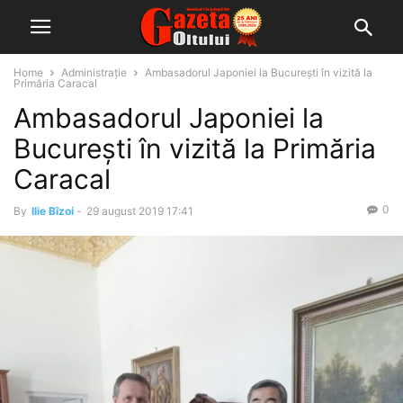
Home
Administrație
Ambasadorul Japoniei la București în vizită la
Primăria Caracal
Ambasadorul Japoniei la
București în vizită la Primăria
Caracal
0
By
Ilie Bîzoi
-
29 august 2019 17:41