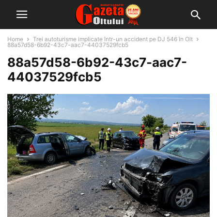
Home
Trei autoturisme implicate într-un accident pe DJ 546 în Olt
88a57d58-6b92-43c7-aac7-44037529fcb5
88a57d58-6b92-43c7-aac7-
44037529fcb5