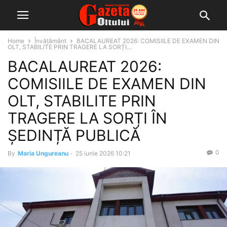
Home
Învățământ
BACALAUREAT 2026: COMISIILE DE EXAMEN DIN
OLT, STABILITE PRIN TRAGERE LA SORȚI...
BACALAUREAT 2026:
COMISIILE DE EXAMEN DIN
OLT, STABILITE PRIN
TRAGERE LA SORȚI ÎN
ȘEDINȚĂ PUBLICĂ
0
By
Maria Ungureanu
-
25 iunie 2026 10:21