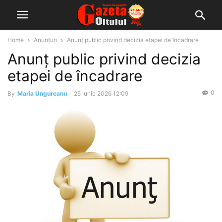
Home
Anunțuri
Anunț public privind decizia etapei de încadrare
Anunț public privind decizia
etapei de încadrare
0
By
Maria Ungureanu
-
25 iunie 2026 12:09