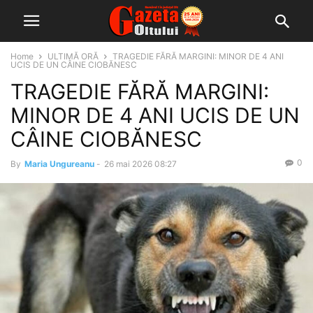
Home
ULTIMĂ ORĂ
TRAGEDIE FĂRĂ MARGINI: MINOR DE 4 ANI
UCIS DE UN CÂINE CIOBĂNESC
TRAGEDIE FĂRĂ MARGINI:
MINOR DE 4 ANI UCIS DE UN
CÂINE CIOBĂNESC
0
By
Maria Ungureanu
-
26 mai 2026 08:27