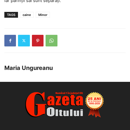
iar părinții săi sunt separați.
TAGS
caine
Minor
Maria Ungureanu