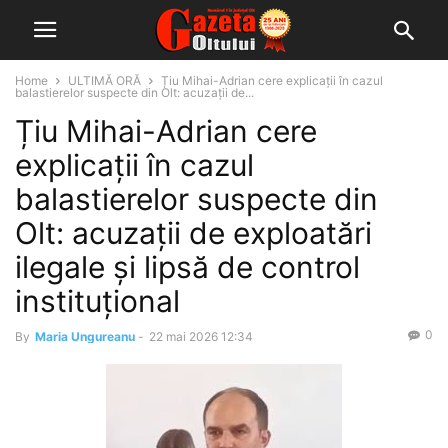
Home
ULTIMĂ ORĂ
Țiu Mihai-Adrian cere explicații în cazul
balastierelor suspecte din Olt: acuzații de...
Țiu Mihai-Adrian cere
explicații în cazul
balastierelor suspecte din
Olt: acuzații de exploatări
ilegale și lipsă de control
instituțional
0
By
Maria Ungureanu
-
22 mai 2026 12:34