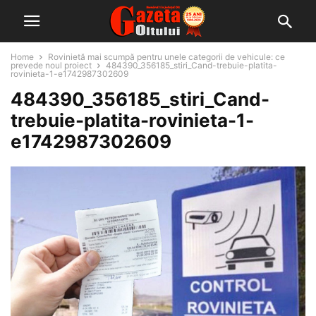
Home
Rovinietă mai scumpă pentru unele categorii de vehicule: ce
prevede noul proiect
484390_356185_stiri_Cand-trebuie-platita-
rovinieta-1-e1742987302609
484390_356185_stiri_Cand-
trebuie-platita-rovinieta-1-
e1742987302609