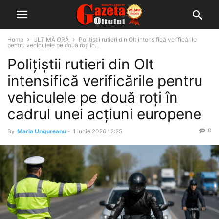
Home
ULTIMĂ ORĂ
Polițiștii rutieri din Olt intensifică verificările
pentru vehiculele pe două roți în...
Polițiștii rutieri din Olt
intensifică verificările pentru
vehiculele pe două roți în
cadrul unei acțiuni europene
0
By
Maria Ungureanu
-
1 iunie 2026 12:25