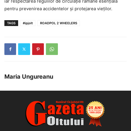
iar respectarea regulilor de circulație rămâne esențială
pentru prevenirea accidentelor și protejarea vieților.
TAGS
#ipjolt
ROADPOL 2 WHEELERS
Maria Ungureanu