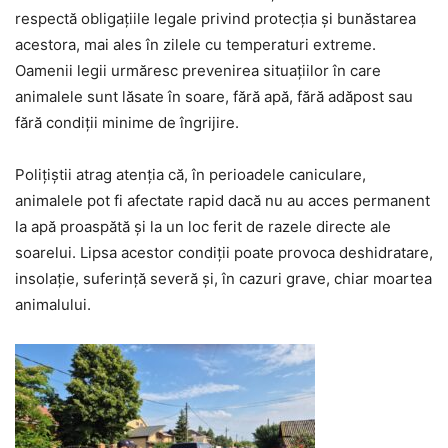
respectă obligațiile legale privind protecția și bunăstarea
acestora, mai ales în zilele cu temperaturi extreme.
Oamenii legii urmăresc prevenirea situațiilor în care
animalele sunt lăsate în soare, fără apă, fără adăpost sau
fără condiții minime de îngrijire.
Polițiștii atrag atenția că, în perioadele caniculare,
animalele pot fi afectate rapid dacă nu au acces permanent
la apă proaspătă și la un loc ferit de razele directe ale
soarelui. Lipsa acestor condiții poate provoca deshidratare,
insolație, suferință severă și, în cazuri grave, chiar moartea
animalului.