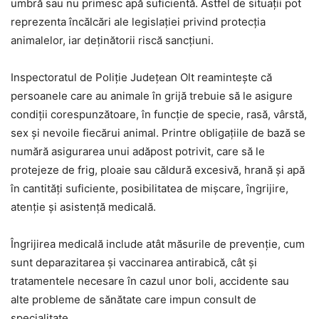
umbră sau nu primesc apă suficientă. Astfel de situații pot
reprezenta încălcări ale legislației privind protecția
animalelor, iar deținătorii riscă sancțiuni.
Inspectoratul de Poliție Județean Olt reamintește că
persoanele care au animale în grijă trebuie să le asigure
condiții corespunzătoare, în funcție de specie, rasă, vârstă,
sex și nevoile fiecărui animal. Printre obligațiile de bază se
numără asigurarea unui adăpost potrivit, care să le
protejeze de frig, ploaie sau căldură excesivă, hrană și apă
în cantități suficiente, posibilitatea de mișcare, îngrijire,
atenție și asistență medicală.
Îngrijirea medicală include atât măsurile de prevenție, cum
sunt deparazitarea și vaccinarea antirabică, cât și
tratamentele necesare în cazul unor boli, accidente sau
alte probleme de sănătate care impun consult de
specialitate.