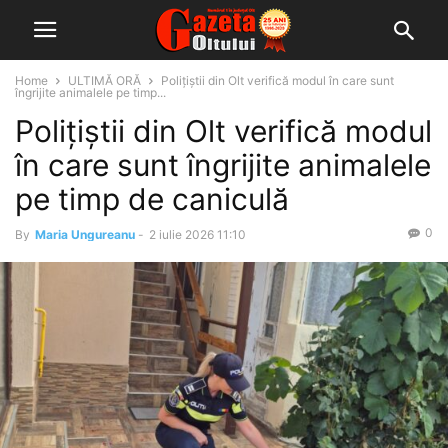
Home
ULTIMĂ ORĂ
Polițiștii din Olt verifică modul în care sunt
îngrijite animalele pe timp...
Polițiștii din Olt verifică modul
în care sunt îngrijite animalele
pe timp de caniculă
0
By
Maria Ungureanu
-
2 iulie 2026 11:10