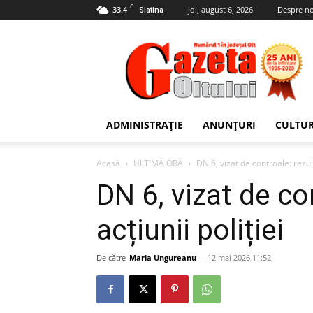
C
33.4
joi, august 6, 2026
Despre no
Slatina
Gazeta
Oltului
ADMINISTRAȚIE
ANUNȚURI
CULTU
Acasă
ULTIMĂ ORĂ
DN 6, vizat de controale: rezult
DN 6, vizat de co
acțiunii poliției
De către
Maria Ungureanu
-
12 mai 2026 11:52