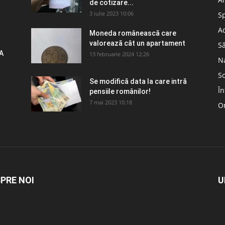
de cotizare...
3 iulie 2023 10:06
S
Ad
Moneda românească care
valorează cât un apartament
S
A
13 februarie 2024 12:26
N
So
Se modifică data la care intră
În
pensiile românilor!
7 mai 2023 10:18
Om
PRE NOI
U