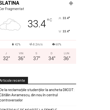
SLATINA
Cer Fragmentat
°
33.4
°
C
33.4
°
33.4
42%
8.2m/s
60%
J
VIN
S
D
LUN
32
°
36
°
37
°
34
°
36
°
Articole recente
De la reclamațiile studenților la ancheta DIICOT:
Cătălin Avramescu, din nou în centrul
controverselor