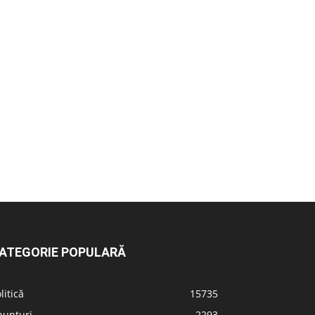
ATEGORIE POPULARĂ
litică
15735
nunțuri
2293