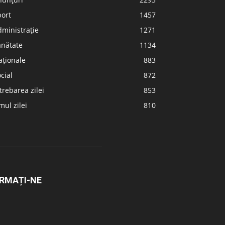
port
1457
ministrație
1271
ănătate
1134
aționale
883
cial
872
trebarea zilei
853
ul zilei
810
RMAȚI-NE