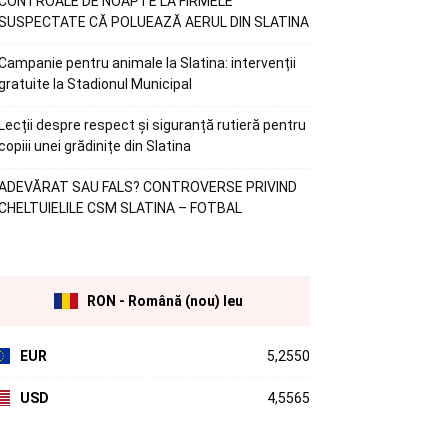
CONTROALE DE NOAPTE LA FIRMELE
SUSPECTATE CĂ POLUEAZĂ AERUL DIN SLATINA
Campanie pentru animale la Slatina: intervenții
gratuite la Stadionul Municipal
Lecții despre respect și siguranță rutieră pentru
copiii unei grădinițe din Slatina
ADEVĂRAT SAU FALS? CONTROVERSE PRIVIND
CHELTUIELILE CSM SLATINA – FOTBAL
RON - Română (nou) leu
EUR
5,2550
USD
4,5565