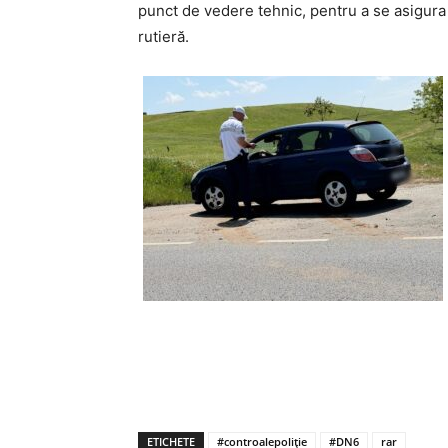
punct de vedere tehnic, pentru a se asigur
rutieră.
ETICHETE
#controalepoliție
#DN6
rar