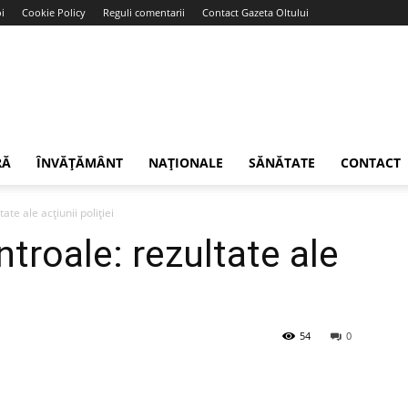
i
Cookie Policy
Reguli comentarii
Contact Gazeta Oltului
RĂ
ÎNVĂȚĂMÂNT
NAȚIONALE
SĂNĂTATE
CONTACT
ate ale acțiunii poliției
ntroale: rezultate ale
54
0