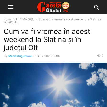
Home
ULTIMĂ ORĂ
Cum va fi vremea în acest weekend la Slatina și
în județul...
Cum va fi vremea în acest
weekend la Slatina și în
județul Olt
0
By
Maria Ungureanu
-
3 iulie 2026 13:06