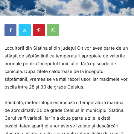
Locuitorii din Slatina și din județul Olt vor avea parte de un
sfârșit de săptămână cu temperaturi apropiate de valorile
normale pentru începutul lunii iulie, fără episoade de
caniculă. După zilele călduroase de la începutul
săptămânii, vremea se va mai răcori ușor, iar maximele vor
oscila între 28 și 30 de grade Celsius.
Sâmbătă, meteorologii estimează o temperatură maximă
de aproximativ 30 de grade Celsius în municipiul Slatina.
Cerul va fi variabil, iar în a doua parte a zilei există
posibilitatea apariției unor averse izolate și descărcări
electrice. Vântul poate avea unele intensificări de scurtă