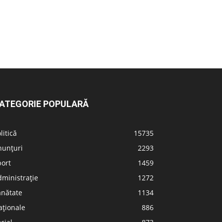
ATEGORIE POPULARĂ
litică
15735
nunțuri
2293
port
1459
ministrație
1272
ănătate
1134
aționale
886