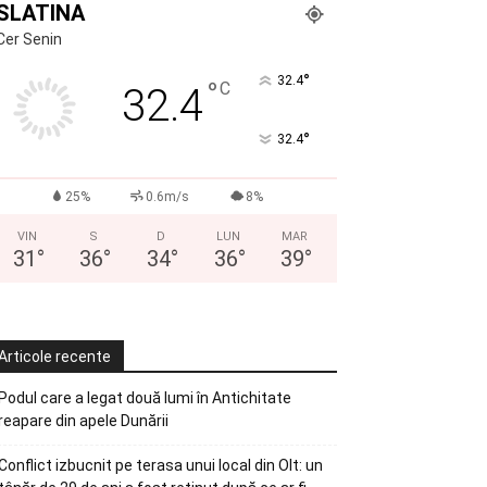
SLATINA
Cer Senin
°
32.4
°
C
32.4
°
32.4
25%
0.6m/s
8%
VIN
S
D
LUN
MAR
31
°
36
°
34
°
36
°
39
°
Articole recente
Podul care a legat două lumi în Antichitate
reapare din apele Dunării
Conflict izbucnit pe terasa unui local din Olt: un