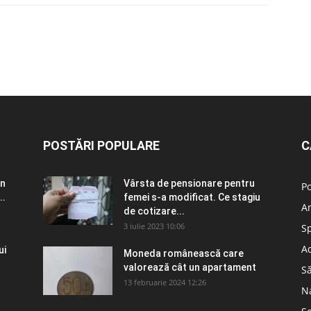
POSTĂRI POPULARE
C
în
Vârsta de pensionare pentru
Po
..
femei s-a modificat. Ce stagiu
A
de cotizare...
3 iulie 2023 10:06
S
Ad
ui
Moneda românească care
valorează cât un apartament
S
13 februarie 2024 12:26
N