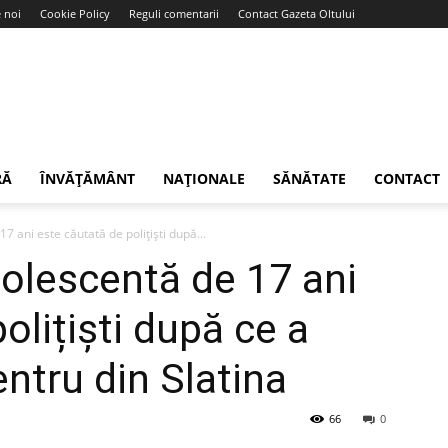
 noi
Cookie Policy
Reguli comentarii
Contact Gazeta Oltului
RĂ
ÎNVĂȚĂMÂNT
NAȚIONALE
SĂNĂTATE
CONTACT
7 ani este căutată de polițiști după...
dolescentă de 17 ani
olițiști după ce a
entru din Slatina
66
0