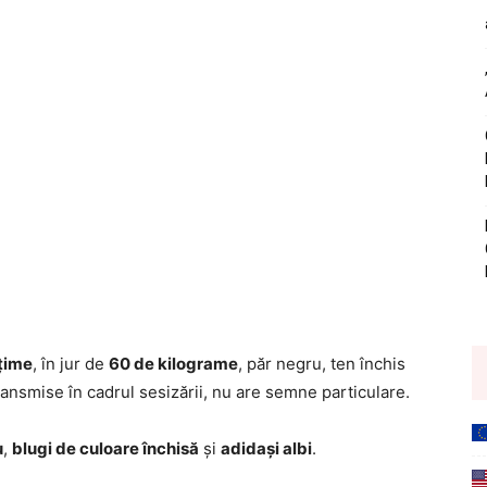
lțime
, în jur de
60 de kilograme
, păr negru, ten închis
r transmise în cadrul sesizării, nu are semne particulare.
u
,
blugi de culoare închisă
și
adidași albi
.