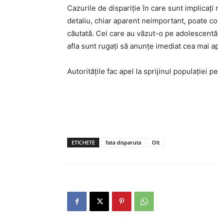
Cazurile de dispariție în care sunt implicați m
detaliu, chiar aparent neimportant, poate co
căutată. Cei care au văzut-o pe adolescentă 
afla sunt rugați să anunțe imediat cea mai ap
Autoritățile fac apel la sprijinul populației 
ETICHETE
fata disparuta
Olt