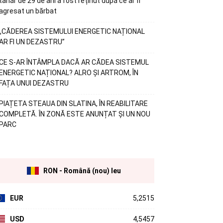
tânăr de 29 de ani a fost reținut după ce ar fi
agresat un bărbat
„CĂDEREA SISTEMULUI ENERGETIC NAȚIONAL
AR FI UN DEZASTRU”
CE S-AR ÎNTÂMPLA DACĂ AR CĂDEA SISTEMUL
ENERGETIC NAȚIONAL? ALRO ȘI ARTROM, ÎN
FAȚA UNUI DEZASTRU
PIAȚETA STEAUA DIN SLATINA, ÎN REABILITARE
COMPLETĂ. ÎN ZONĂ ESTE ANUNȚAT ȘI UN NOU
PARC
RON - Română (nou) leu
EUR
5,2515
USD
4,5457