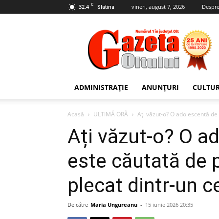
C
32.4
vineri, august 7, 2026
Despre
Slatina
Gazeta
Oltului
ADMINISTRAȚIE
ANUNȚURI
CULTU
Acasă
ULTIMĂ ORĂ
Ați văzut-o? O adolescentă de 1
Ați văzut-o? O a
este căutată de p
plecat dintr-un c
De către
Maria Ungureanu
-
15 iunie 2026 20:35