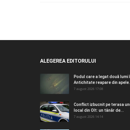
ALEGEREA EDITORULUI
Podul care a legat două lumi 
Antichitate reapare din apele.
7 august 2026 17:08
Conflict izbucnit pe terasa un
local din Olt: un tânăr de...
7 august 2026 14:14