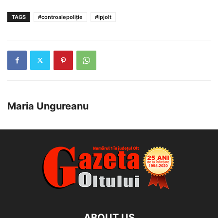
TAGS
#controalepoliție
#ipjolt
Maria Ungureanu
ABOUT US