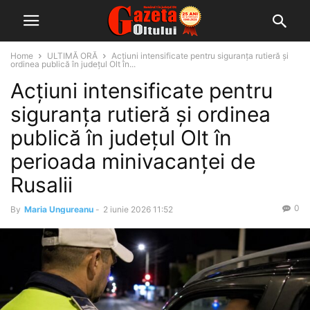
Home
ULTIMĂ ORĂ
Acțiuni intensificate pentru siguranța rutieră și
ordinea publică în județul Olt în...
Acțiuni intensificate pentru
siguranța rutieră și ordinea
publică în județul Olt în
perioada minivacanței de
Rusalii
0
By
Maria Ungureanu
-
2 iunie 2026 11:52