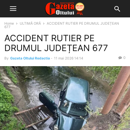
Home
ULTIMĂ ORĂ
ACCIDENT RUTIER PE DRUMUL JUDEȚEAN
677
ACCIDENT RUTIER PE
DRUMUL JUDEȚEAN 677
0
By
Gazeta Oltului Redactia
-
11 mai 2026 14:14