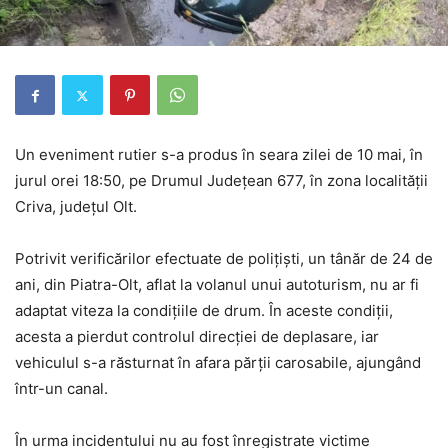
Un eveniment rutier s-a produs în seara zilei de 10 mai, în
jurul orei 18:50, pe Drumul Județean 677, în zona localității
Criva
, județul Olt.
Potrivit verificărilor efectuate de polițiști, un tânăr de 24 de
ani, din
Piatra-Olt
, aflat la volanul unui autoturism, nu ar fi
adaptat viteza la condițiile de drum. În aceste condiții,
acesta a pierdut controlul direcției de deplasare, iar
vehiculul s-a răsturnat în afara părții carosabile, ajungând
într-un canal.
În urma incidentului nu au fost înregistrate victime