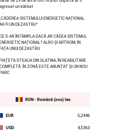
tânăr de 29 de ani a fost reținut după ce ar fi
agresat un bărbat
„CĂDEREA SISTEMULUI ENERGETIC NAȚIONAL
AR FI UN DEZASTRU”
CE S-AR ÎNTÂMPLA DACĂ AR CĂDEA SISTEMUL
ENERGETIC NAȚIONAL? ALRO ȘI ARTROM, ÎN
FAȚA UNUI DEZASTRU
PIAȚETA STEAUA DIN SLATINA, ÎN REABILITARE
COMPLETĂ. ÎN ZONĂ ESTE ANUNȚAT ȘI UN NOU
PARC
RON - Română (nou) leu
EUR
5,2446
USD
4,5363