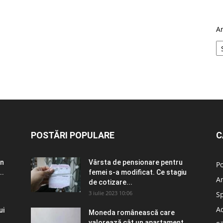
A
POSTĂRI POPULARE
C
în
Vârsta de pensionare pentru
Po
..
femei s-a modificat. Ce stagiu
A
de cotizare...
3 iulie 2023 10:06
S
Ad
ui
Moneda românească care
valorează cât un apartament