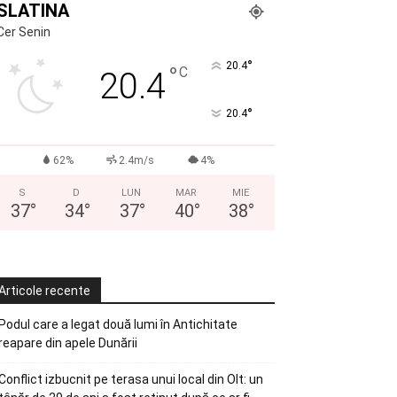
SLATINA
Cer Senin
°
20.4
°
C
20.4
°
20.4
62%
2.4m/s
4%
S
D
LUN
MAR
MIE
37
°
34
°
37
°
40
°
38
°
Articole recente
Podul care a legat două lumi în Antichitate
reapare din apele Dunării
Conflict izbucnit pe terasa unui local din Olt: un