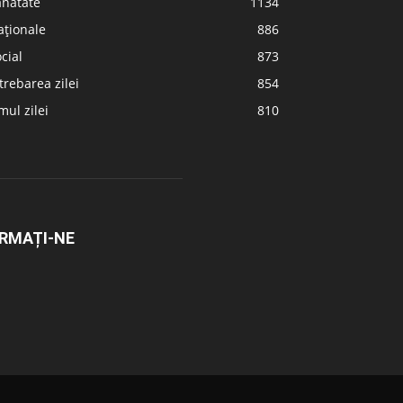
ănătate
1134
aționale
886
cial
873
trebarea zilei
854
ul zilei
810
RMAȚI-NE