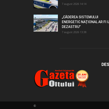
7 august 2026 14:14
„CĂDEREA SISTEMULUI
ENERGETIC NAȚIONAL AR FI 
DEZASTRU”
7 august 2026 13:38
DES
©