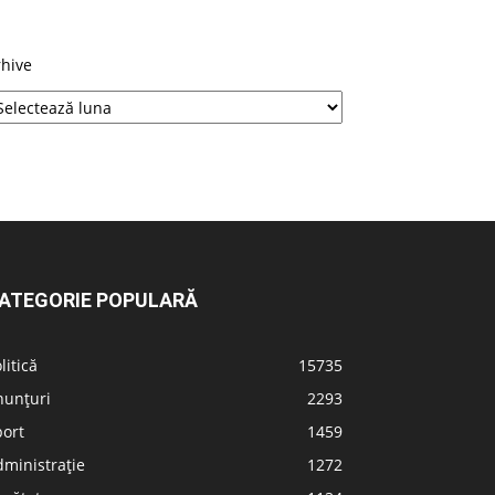
rhive
ATEGORIE POPULARĂ
litică
15735
nunțuri
2293
port
1459
ministrație
1272