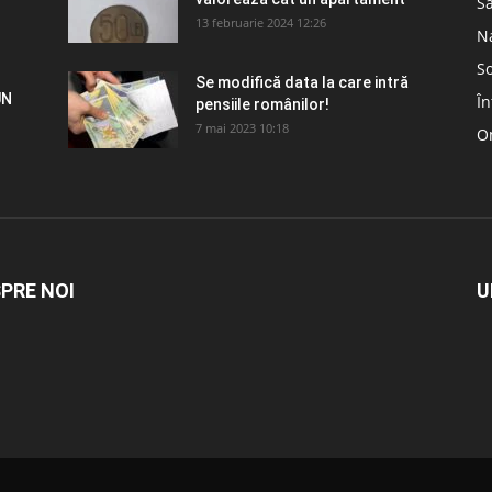
S
13 februarie 2024 12:26
N
So
Se modifică data la care intră
UN
În
pensiile românilor!
7 mai 2023 10:18
Om
PRE NOI
U