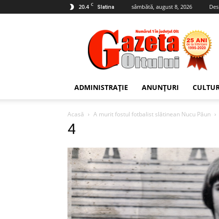
C
20.4
sâmbătă, august 8, 2026
Des
Slatina
Gazeta
Oltului
ADMINISTRAȚIE
ANUNȚURI
CULTU
Acasă
A murit fostul fotbalist slătinean Nucu Păun
4