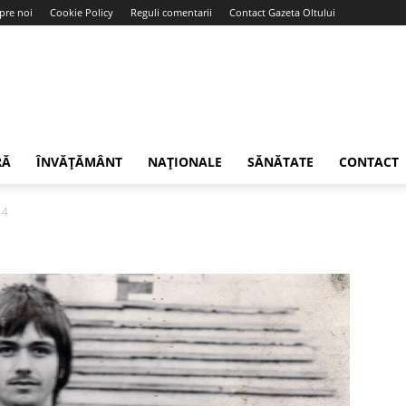
pre noi
Cookie Policy
Reguli comentarii
Contact Gazeta Oltului
RĂ
ÎNVĂȚĂMÂNT
NAȚIONALE
SĂNĂTATE
CONTACT
4