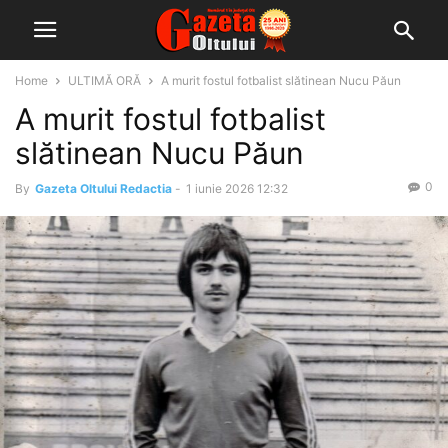
Home
ULTIMĂ ORĂ
A murit fostul fotbalist slătinean Nucu Păun
A murit fostul fotbalist
slătinean Nucu Păun
0
By
Gazeta Oltului Redactia
-
1 iunie 2026 12:32