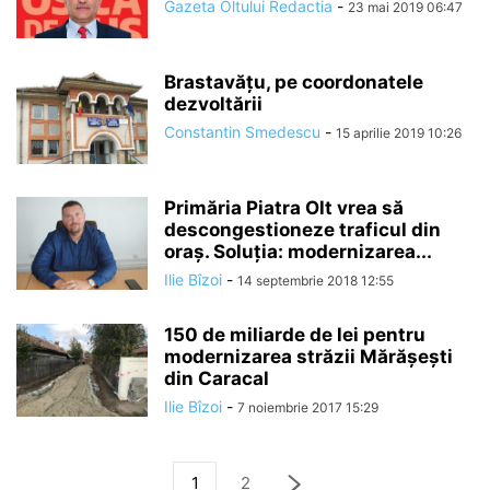
Gazeta Oltului Redactia
-
23 mai 2019 06:47
Brastavăţu, pe coordonatele
dezvoltării
Constantin Smedescu
-
15 aprilie 2019 10:26
Primăria Piatra Olt vrea să
descongestioneze traficul din
oraș. Soluția: modernizarea...
Ilie Bîzoi
-
14 septembrie 2018 12:55
150 de miliarde de lei pentru
modernizarea străzii Mărăşeşti
din Caracal
Ilie Bîzoi
-
7 noiembrie 2017 15:29
1
2