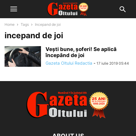
Home
Tags
Incepand de joi
incepand de joi
Vești bune, șoferi! Se aplică
începând de joi
Gazeta Oltului Redactia
-
17 iulie 2019 05:44