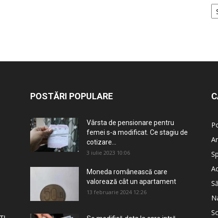
POSTĂRI POPULARE
C
Vârsta de pensionare pentru
Po
femei s-a modificat. Ce stagiu de
An
cotizare...
3 iulie 2023 10:06
Sp
Ad
Moneda românească care
valorează cât un apartament
S
13 februarie 2024 12:26
Na
So