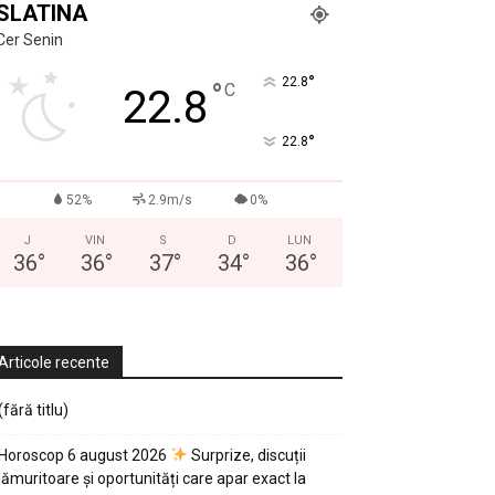
SLATINA
Cer Senin
°
22.8
°
C
22.8
°
22.8
52%
2.9m/s
0%
J
VIN
S
D
LUN
36
°
36
°
37
°
34
°
36
°
Articole recente
(fără titlu)
Horoscop 6 august 2026
Surprize, discuții
lămuritoare și oportunități care apar exact la