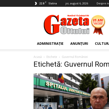
C
22.8
joi, august 6, 2026
Despre n
Slatina
Gazeta
Oltului
ADMINISTRAȚIE
ANUNȚURI
CULTUR
Acasă
Etichete
Guvernul României
Etichetă: Guvernul Rom