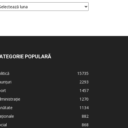
ATEGORIE POPULARĂ
litică
15735
unțuri
2293
ort
1457
ministrație
1270
ănătate
1134
ționale
882
cial
868