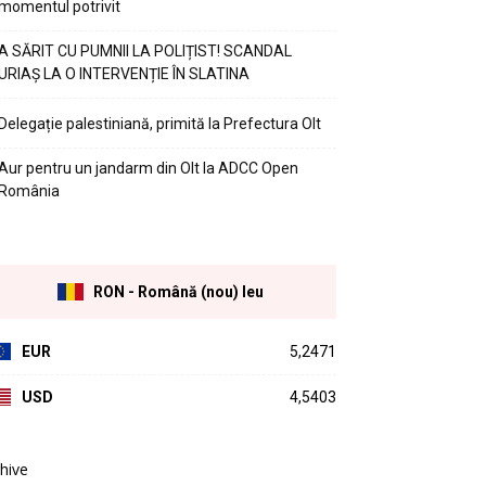
momentul potrivit
A SĂRIT CU PUMNII LA POLIȚIST! SCANDAL
URIAȘ LA O INTERVENȚIE ÎN SLATINA
Delegație palestiniană, primită la Prefectura Olt
Aur pentru un jandarm din Olt la ADCC Open
România
RON - Română (nou) leu
EUR
5,2471
USD
4,5403
hive