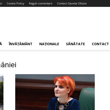
oi
Cookie Policy
Reguli comentarii
Contact Gazeta Oltului
Ă
ÎNVĂȚĂMÂNT
NAȚIONALE
SĂNĂTATE
CONTACT
âniei