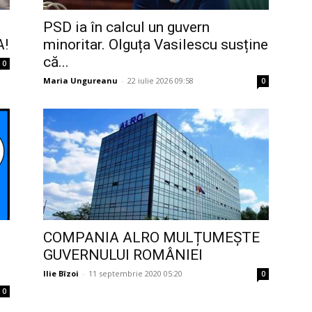
PSD ia în calcul un guvern
A!
minoritar. Olguța Vasilescu susține
că...
0
Maria Ungureanu
-
22 iulie 2026 09:58
0
COMPANIA ALRO MULȚUMEȘTE
GUVERNULUI ROMÂNIEI
Ilie Bîzoi
-
11 septembrie 2020 05:20
0
0