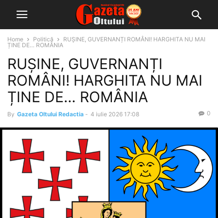
Home
Politică
RUȘINE, GUVERNANȚI ROMÂNI! HARGHITA NU MAI
ȚINE DE… ROMÂNIA
RUȘINE, GUVERNANȚI
ROMÂNI! HARGHITA NU MAI
ȚINE DE… ROMÂNIA
0
By
Gazeta Oltului Redactia
-
4 iulie 2026 17:08