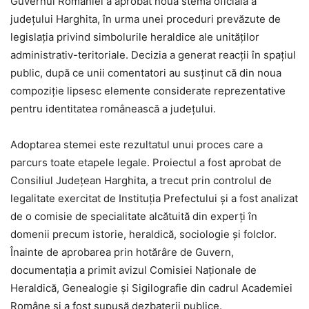
Guvernul României a aprobat noua stemă oficială a
județului Harghita, în urma unei proceduri prevăzute de
legislația privind simbolurile heraldice ale unităților
administrativ-teritoriale. Decizia a generat reacții în spațiul
public, după ce unii comentatori au susținut că din noua
compoziție lipsesc elemente considerate reprezentative
pentru identitatea românească a județului.
Adoptarea stemei este rezultatul unui proces care a
parcurs toate etapele legale. Proiectul a fost aprobat de
Consiliul Județean Harghita, a trecut prin controlul de
legalitate exercitat de Instituția Prefectului și a fost analizat
de o comisie de specialitate alcătuită din experți în
domenii precum istorie, heraldică, sociologie și folclor.
Înainte de aprobarea prin hotărâre de Guvern,
documentația a primit avizul Comisiei Naționale de
Heraldică, Genealogie și Sigilografie din cadrul Academiei
Române și a fost supusă dezbaterii publice.