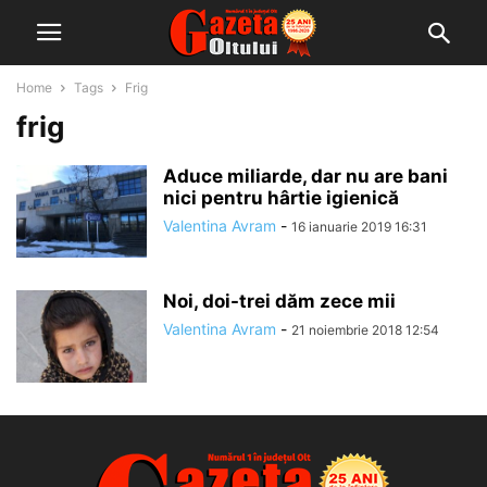
Home
Tags
Frig
frig
Aduce miliarde, dar nu are bani
nici pentru hârtie igienică
Valentina Avram
-
16 ianuarie 2019 16:31
Noi, doi-trei dăm zece mii
Valentina Avram
-
21 noiembrie 2018 12:54