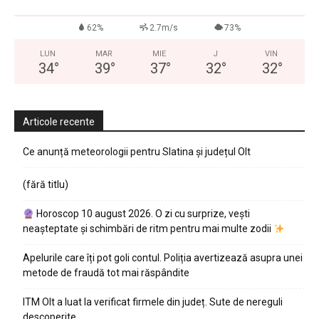
62%
2.7m/s
73%
LUN
MAR
MIE
J
VIN
34
°
39
°
37
°
32
°
32
°
Articole recente
Ce anunță meteorologii pentru Slatina și județul Olt
(fără titlu)
Horoscop 10 august 2026. O zi cu surprize, vești
neașteptate și schimbări de ritm pentru mai multe zodii
Apelurile care îți pot goli contul. Poliția avertizează asupra unei
metode de fraudă tot mai răspândite
ITM Olt a luat la verificat firmele din județ. Sute de nereguli
descoperite