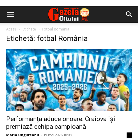
Acasă
Etichete
Fotbal România
Etichetă: fotbal România
Performanța aduce onoare: Craiova își
premiază echipa campioană
Maria Ungureanu
-
19 mai 2026 10:08
0