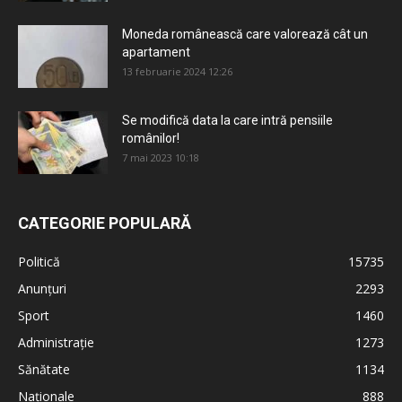
Moneda românească care valorează cât un
apartament
13 februarie 2024 12:26
Se modifică data la care intră pensiile
românilor!
7 mai 2023 10:18
CATEGORIE POPULARĂ
Politică
15735
Anunțuri
2293
Sport
1460
Administrație
1273
Sănătate
1134
Naționale
888