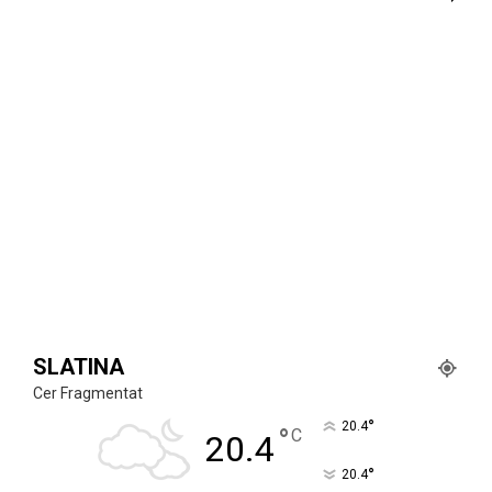
SLATINA
Cer Fragmentat
°
20.4
°
C
20.4
°
20.4