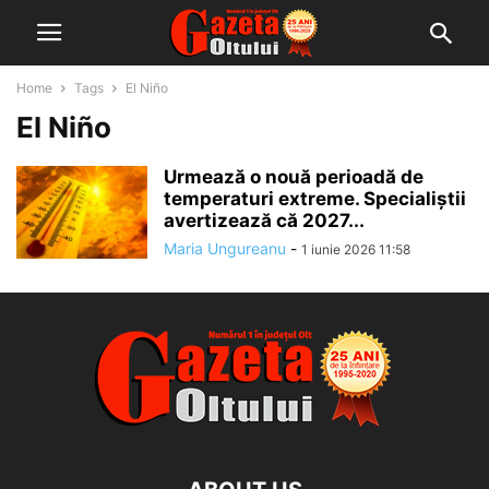
Home
Tags
El Niño
El Niño
Urmează o nouă perioadă de
temperaturi extreme. Specialiștii
avertizează că 2027...
Maria Ungureanu
-
1 iunie 2026 11:58