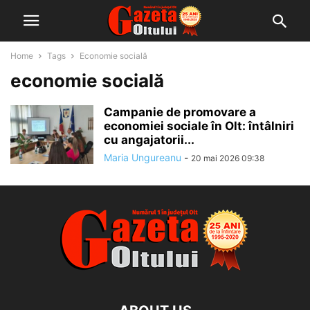
Home
Tags
Economie socială
economie socială
Campanie de promovare a
economiei sociale în Olt: întâlniri
cu angajatorii...
Maria Ungureanu
-
20 mai 2026 09:38