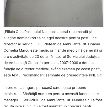
„Filiala Olt a Partidului Național Liberal recomandă și
susține nominalizarea colegei noastre pentru postul de
director al Serviciului Județean de Ambulanță Olt. Doamn
Cornelia Marcu este medic primar de medicină generală și
are o activitate de 23 de ani în cadrul Serviciului Județean
de Ambulanță Olt, iar în perioada 2007-2009 a deținut
funcția de director medical, având examen pe acest post”,
este textul recomandării semnate de președintele PNL Olt.
În prezent, singura persoană care poate propune
ministrului Sănătății numirea pentru această funcție este
managerul Serviciului de Ambulanță Olt. Numirea nu a fost
făcută încă și nici nu a fost anunțat un concurs pentru