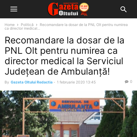
Home
Politică
Recomandare la dosar de la PNL Olt pentru numirea
ca director medical...
Recomandare la dosar de la
PNL Olt pentru numirea ca
director medical la Serviciul
Județean de Ambulanță!
0
By
Gazeta Oltului Redactia
-
1 februarie 2020 13:45