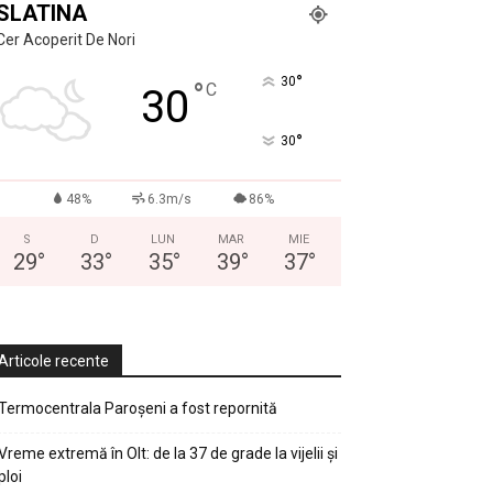
SLATINA
Cer Acoperit De Nori
°
30
°
C
30
°
30
48%
6.3m/s
86%
S
D
LUN
MAR
MIE
29
°
33
°
35
°
39
°
37
°
Articole recente
Termocentrala Paroșeni a fost repornită
Vreme extremă în Olt: de la 37 de grade la vijelii și
ploi