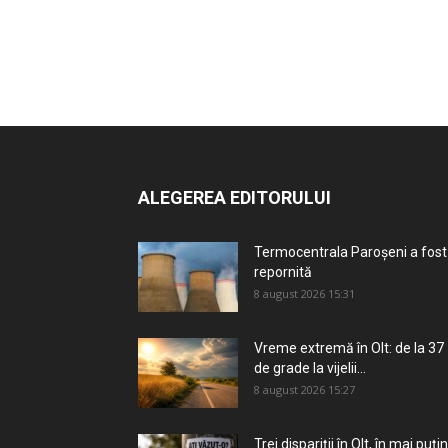
ALEGEREA EDITORULUI
Termocentrala Paroșeni a fost
repornită
8 august 2026 15:31
Vreme extremă în Olt: de la 37
de grade la vijelii...
8 august 2026 15:27
Trei dispariții în Olt, în mai puțin