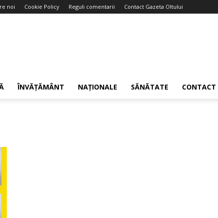
re noi
Cookie Policy
Reguli comentarii
Contact Gazeta Oltului
Ă
ÎNVĂȚĂMÂNT
NAȚIONALE
SĂNĂTATE
CONTACT