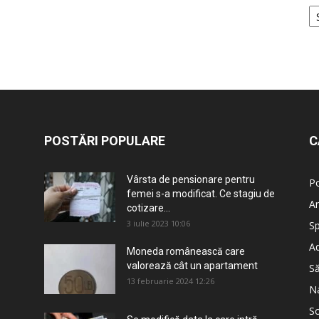
POSTĂRI POPULARE
C
Vârsta de pensionare pentru
Po
femei s-a modificat. Ce stagiu de
An
cotizare...
3 iulie 2023 10:06
Sp
Ad
Moneda românească care
valorează cât un apartament
S
13 februarie 2024 12:26
Na
So