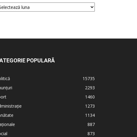
ATEGORIE POPULARĂ
litică
15735
unțuri
2293
ort
1460
ministrație
1273
ănătate
1134
ționale
887
cial
873