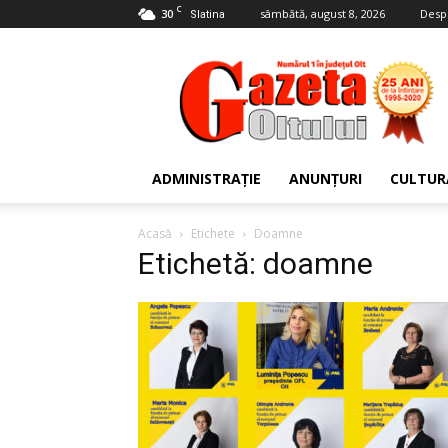
C
30
sâmbătă, august 8, 2026
Desp
Slatina
Gazeta
Oltului
ADMINISTRAȚIE
ANUNȚURI
CULTUR
Acasă
Etichete
Doamne
Etichetă: doamne