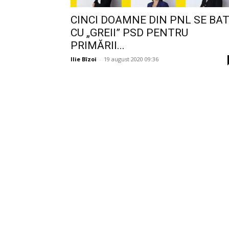
CINCI DOAMNE DIN PNL SE BA
CU „GREII” PSD PENTRU
PRIMĂRII...
Ilie Bîzoi
-
19 august 2020 09:36