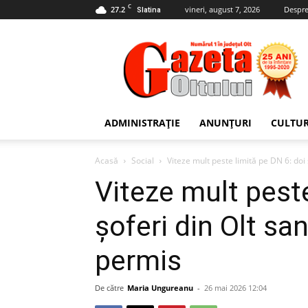
C
27.2
vineri, august 7, 2026
Despre
Slatina
Gazeta
Oltului
ADMINISTRAȚIE
ANUNȚURI
CULTU
Acasă
Social
Viteze mult peste limită pe DN 6: doi ș
Viteze mult peste
șoferi din Olt san
permis
De către
Maria Ungureanu
-
26 mai 2026 12:04