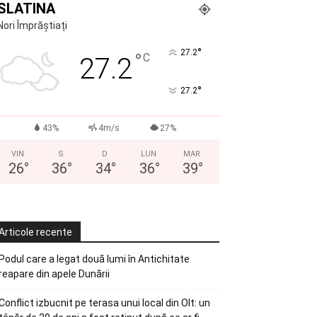
SLATINA
Nori Împrăștiați
°
27.2
°
C
27.2
°
27.2
43%
4m/s
27%
VIN
S
D
LUN
MAR
26
°
36
°
34
°
36
°
39
°
Articole recente
Podul care a legat două lumi în Antichitate
reapare din apele Dunării
Conflict izbucnit pe terasa unui local din Olt: un