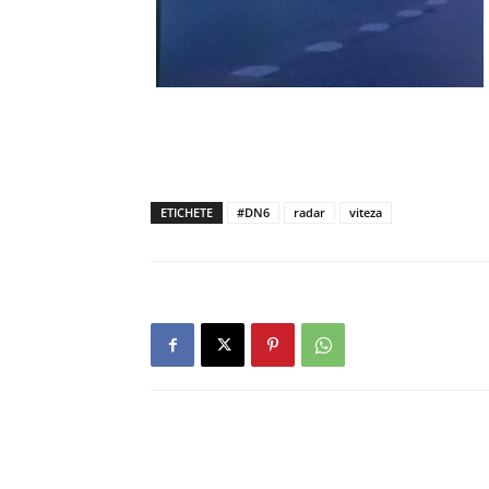
ETICHETE
#DN6
radar
viteza