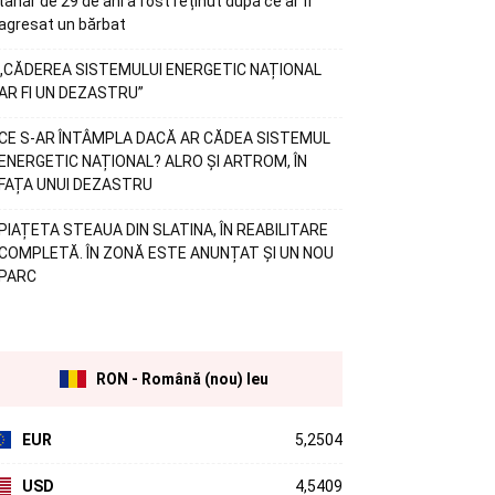
tânăr de 29 de ani a fost reținut după ce ar fi
agresat un bărbat
„CĂDEREA SISTEMULUI ENERGETIC NAȚIONAL
AR FI UN DEZASTRU”
CE S-AR ÎNTÂMPLA DACĂ AR CĂDEA SISTEMUL
ENERGETIC NAȚIONAL? ALRO ȘI ARTROM, ÎN
FAȚA UNUI DEZASTRU
PIAȚETA STEAUA DIN SLATINA, ÎN REABILITARE
COMPLETĂ. ÎN ZONĂ ESTE ANUNȚAT ȘI UN NOU
PARC
RON - Română (nou) leu
EUR
5,2504
USD
4,5409