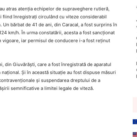
 au atras atenția echipelor de supraveghere rutieră,
i fiind înregistrați circulând cu viteze considerabil
 Un bărbat de 41 de ani, din Caracal, a fost surprins în
124 km/h. În urma constatării, acesta a fost sancționat
n vigoare, iar permisul de conducere i-a fost reținut
i, din Giuvărăști, care a fost înregistrată de aparatul
național. Și în această situație au fost dispuse măsuri
 contravenționale și suspendarea dreptului de a
rii semnificative a limitei legale de viteză.