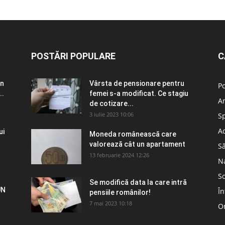
POSTĂRI POPULARE
C
în
Vârsta de pensionare pentru
Po
..
femei s-a modificat. Ce stagiu
A
de cotizare...
3 iulie 2023 10:06
S
Ad
ui
Moneda românească care
valorează cât un apartament
S
13 februarie 2024 12:26
N
So
Se modifică data la care intră
UN
În
pensiile românilor!
7 mai 2023 10:18
Om