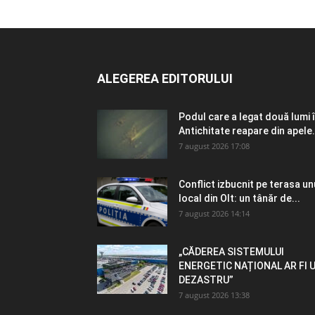
ALEGEREA EDITORULUI
Podul care a legat două lumi 
Antichitate reapare din apele.
7 august 2026 17:08
Conflict izbucnit pe terasa un
local din Olt: un tânăr de...
7 august 2026 14:14
„CĂDEREA SISTEMULUI
ENERGETIC NAȚIONAL AR FI 
DEZASTRU”
7 august 2026 13:38