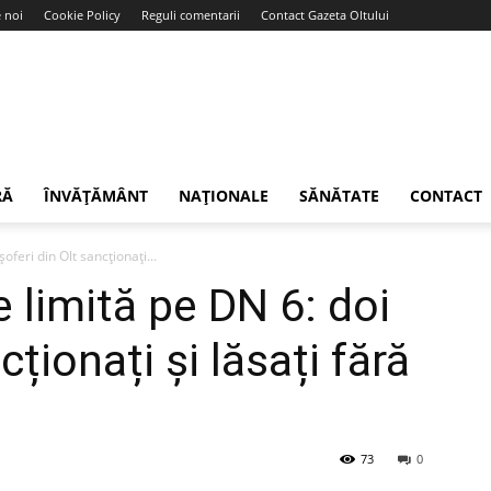
 noi
Cookie Policy
Reguli comentarii
Contact Gazeta Oltului
RĂ
ÎNVĂȚĂMÂNT
NAȚIONALE
SĂNĂTATE
CONTACT
oferi din Olt sancționați...
 limită pe DN 6: doi
cționați și lăsați fără
73
0