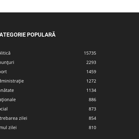
ATEGORIE POPULARĂ
litică
15735
nunțuri
2293
port
1459
ministrație
1272
ănătate
1134
aționale
886
cial
873
trebarea zilei
854
ul zilei
810