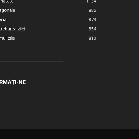
ănătate
1134
ționale
886
cial
873
trebarea zilei
854
ul zilei
810
RMAȚI-NE