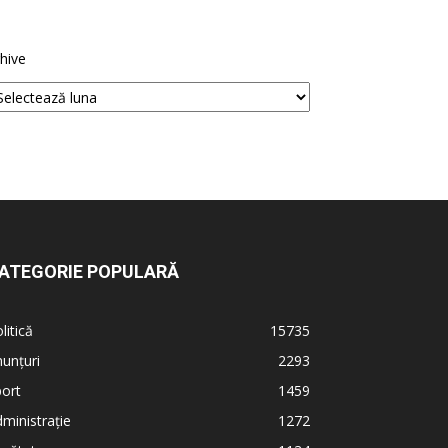
hive
ATEGORIE POPULARĂ
litică
15735
unțuri
2293
ort
1459
ministrație
1272