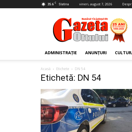
C
35.6
vineri, august 7, 2026
Despr
Slatina
Gazeta
Oltului
ADMINISTRAȚIE
ANUNȚURI
CULTUR
Acasă
Etichete
DN 54
Etichetă: DN 54