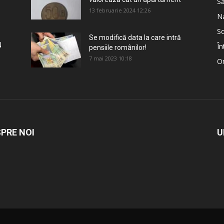
S
13 februarie 2024 12:26
Na
So
Se modifică data la care intră
N
În
pensiile românilor!
7 mai 2023 10:18
Om
PRE NOI
U