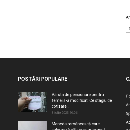
Ar
POSTĂRI POPULARE
C
Vârsta de pensionare pentru
Po
femei s-a modificat. Ce stagiu de
An
cotizare...
3 iulie 2023 10:06
Sp
Ad
Moneda românească care
valorează cât un apartament