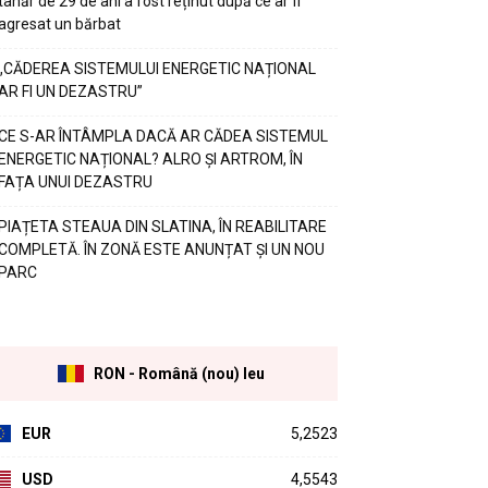
tânăr de 29 de ani a fost reținut după ce ar fi
agresat un bărbat
„CĂDEREA SISTEMULUI ENERGETIC NAȚIONAL
AR FI UN DEZASTRU”
CE S-AR ÎNTÂMPLA DACĂ AR CĂDEA SISTEMUL
ENERGETIC NAȚIONAL? ALRO ȘI ARTROM, ÎN
FAȚA UNUI DEZASTRU
PIAȚETA STEAUA DIN SLATINA, ÎN REABILITARE
COMPLETĂ. ÎN ZONĂ ESTE ANUNȚAT ȘI UN NOU
PARC
RON - Română (nou) leu
EUR
5,2523
USD
4,5543