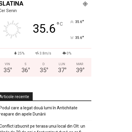
SLATINA
Cer Senin
°
35.6
°
C
35.6
°
35.6
25%
3.8m/s
0%
VIN
S
D
LUN
MAR
35
°
36
°
35
°
37
°
39
°
Articole recente
Podul care a legat două lumi în Antichitate
reapare din apele Dunării
Conflict izbucnit pe terasa unui local din Olt: un