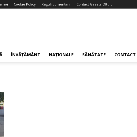
e noi
Cookie Policy
Reguli comentarii
Contact Gazeta Oltului
Ă
ÎNVĂȚĂMÂNT
NAȚIONALE
SĂNĂTATE
CONTACT