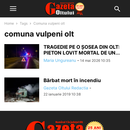
Home
Tags
Comuna vulpeni olt
comuna vulpeni olt
TRAGEDIE PE O ȘOSEA DIN OLT:
PIETON LOVIT MORTAL DE UN...
Maria Ungureanu
-
14 mai 2026 10:35
Bărbat mort în incendiu
Gazeta Oltului Redactia
-
22 ianuarie 2019 10:38