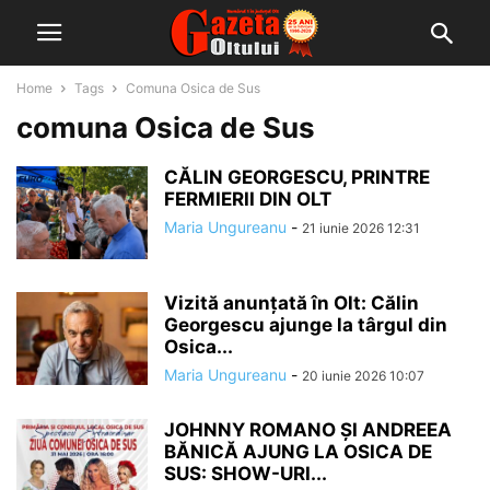
Home
Tags
Comuna Osica de Sus
comuna Osica de Sus
CĂLIN GEORGESCU, PRINTRE
FERMIERII DIN OLT
Maria Ungureanu
-
21 iunie 2026 12:31
Vizită anunțată în Olt: Călin
Georgescu ajunge la târgul din
Osica...
Maria Ungureanu
-
20 iunie 2026 10:07
JOHNNY ROMANO ȘI ANDREEA
BĂNICĂ AJUNG LA OSICA DE
SUS: SHOW-URI...