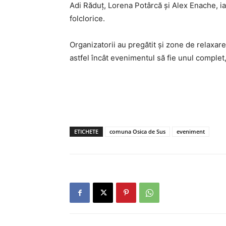
Adi Răduț, Lorena Potârcă și Alex Enache, i
folclorice.
Organizatorii au pregătit și zone de relaxare,
astfel încât evenimentul să fie unul complet,
ETICHETE
comuna Osica de Sus
eveniment