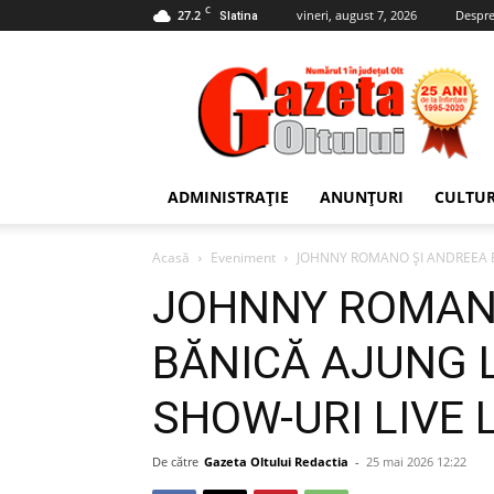
C
27.2
vineri, august 7, 2026
Despre
Slatina
Gazeta
Oltului
ADMINISTRAȚIE
ANUNȚURI
CULTU
Acasă
Eveniment
JOHNNY ROMANO ȘI ANDREEA BĂ
JOHNNY ROMAN
BĂNICĂ AJUNG L
SHOW-URI LIVE 
De către
Gazeta Oltului Redactia
-
25 mai 2026 12:22