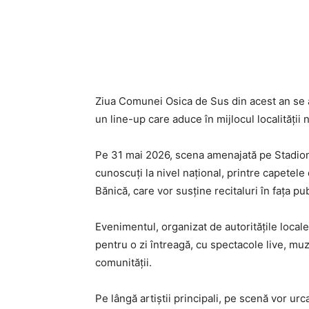
Ziua Comunei Osica de Sus din acest an se a
un line-up care aduce în mijlocul localităț
Pe 31 mai 2026, scena amenajată pe Stadion
cunoscuți la nivel național, printre capet
Bănică, care vor susține recitaluri în fața pu
Evenimentul, organizat de autoritățile local
pentru o zi întreagă, cu spectacole live, m
comunității.
Pe lângă artiștii principali, pe scenă vor u