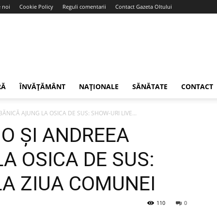
 noi
Cookie Policy
Reguli comentarii
Contact Gazeta Oltului
RĂ
ÎNVĂȚĂMÂNT
NAȚIONALE
SĂNĂTATE
CONTACT
NICĂ AJUNG LA OSICA DE SUS: SHOW-URI LIVE...
O ȘI ANDREEA
A OSICA DE SUS:
LA ZIUA COMUNEI
110
0