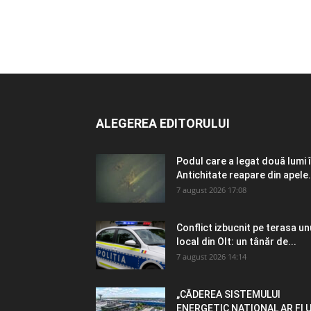
ALEGEREA EDITORULUI
Podul care a legat două lumi 
Antichitate reapare din apele.
7 august 2026 17:08
Conflict izbucnit pe terasa un
local din Olt: un tânăr de...
7 august 2026 14:14
„CĂDEREA SISTEMULUI
ENERGETIC NAȚIONAL AR FI 