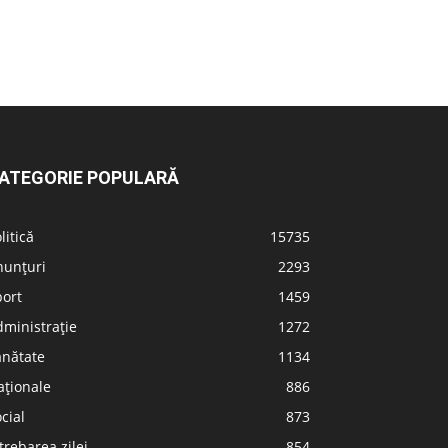
ATEGORIE POPULARĂ
litică
15735
nunțuri
2293
port
1459
ministrație
1272
ănătate
1134
aționale
886
cial
873
trebarea zilei
854