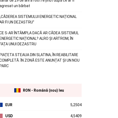
tânăr de 29 de ani a fost reținut după ce ar fi
agresat un bărbat
„CĂDEREA SISTEMULUI ENERGETIC NAȚIONAL
AR FI UN DEZASTRU”
CE S-AR ÎNTÂMPLA DACĂ AR CĂDEA SISTEMUL
ENERGETIC NAȚIONAL? ALRO ȘI ARTROM, ÎN
FAȚA UNUI DEZASTRU
PIAȚETA STEAUA DIN SLATINA, ÎN REABILITARE
COMPLETĂ. ÎN ZONĂ ESTE ANUNȚAT ȘI UN NOU
PARC
RON - Română (nou) leu
EUR
5,2504
USD
4,5409