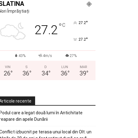
SLATINA
Nori Împrăștiați
°
27.2
°
C
27.2
°
27.2
43%
4m/s
27%
VIN
S
D
LUN
MAR
26
°
36
°
34
°
36
°
39
°
Articole recente
Podul care a legat două lumi în Antichitate
reapare din apele Dunării
Conflict izbucnit pe terasa unui local din Olt: un