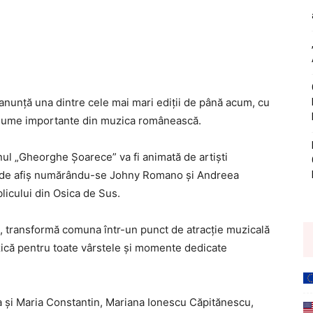
nunță una dintre cele mai mari ediții de până acum, cu
ii nume importante din muzica românească.
ul „Gheorghe Șoarece” va fi animată de artiști
ele de afiș numărându-se Johny Romano și Andreea
blicului din Osica de Sus.
e, transformă comuna într-un punct de atracție muzicală
uzică pentru toate vârstele și momente dedicate
rca și Maria Constantin, Mariana Ionescu Căpitănescu,