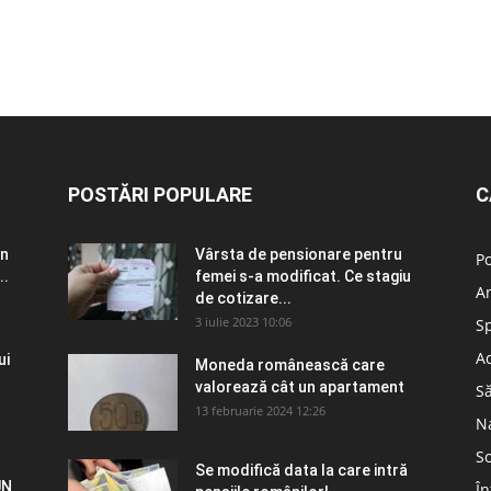
POSTĂRI POPULARE
C
în
Vârsta de pensionare pentru
Po
..
femei s-a modificat. Ce stagiu
A
de cotizare...
3 iulie 2023 10:06
S
Ad
ui
Moneda românească care
valorează cât un apartament
S
13 februarie 2024 12:26
N
So
Se modifică data la care intră
UN
În