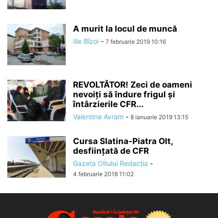
A murit la locul de muncă
Ilie Bîzoi
-
7 februarie 2019 10:16
REVOLTĂTOR! Zeci de oameni
nevoiți să îndure frigul și
întârzierile CFR...
Valentina Avram
-
8 ianuarie 2019 13:15
Cursa Slatina-Piatra Olt,
desființată de CFR
Gazeta Oltului Redactia
-
4 februarie 2018 11:02