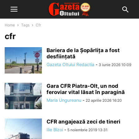
Home
Tags
Cfr
cfr
Bariera de la Șopârlița a fost
desființată
Gazeta Oltului Redactia
-
3 iunie 2026 10:09
Gara CFR Piatra-Olt, un nod
feroviar vital lăsat în paragină
Maria Ungureanu
-
22 aprilie 2026 16:20
CFR angajează zeci de tineri
Ilie Bîzoi
-
5 noiembrie 2019 13:31