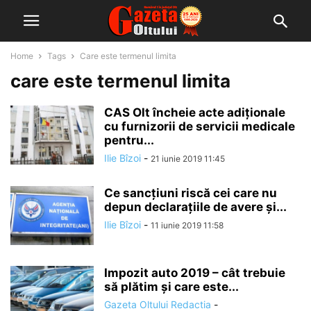
Home
Tags
Care este termenul limita
care este termenul limita
CAS Olt încheie acte adiționale
cu furnizorii de servicii medicale
pentru...
Ilie Bîzoi
-
21 iunie 2019 11:45
Ce sancțiuni riscă cei care nu
depun declaraţiile de avere şi...
Ilie Bîzoi
-
11 iunie 2019 11:58
Impozit auto 2019 – cât trebuie
să plătim și care este...
Gazeta Oltului Redactia
-