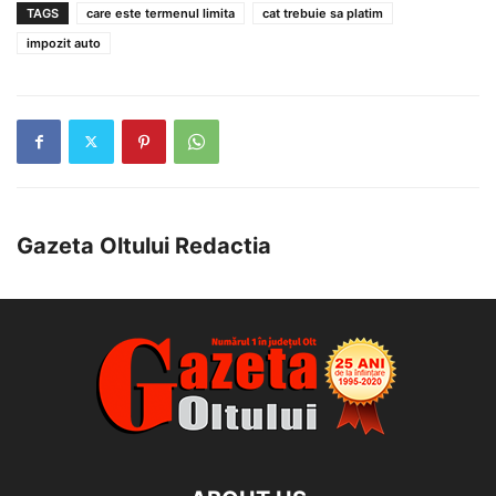
TAGS
care este termenul limita
cat trebuie sa platim
impozit auto
Gazeta Oltului Redactia