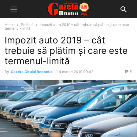
Home
Politică
Impozit auto 2019 – cât trebuie să plătim și care este
termenul-limită
Impozit auto 2019 – cât
trebuie să plătim și care este
termenul-limită
0
By
Gazeta Oltului Redactia
-
14 martie 2019 09:42