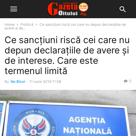
Home
Politică
Ce sancțiuni riscă cei care nu depun declaraţiile de
avere şi de...
Ce sancțiuni riscă cei care nu
depun declaraţiile de avere şi
de interese. Care este
termenul limită
0
By
Ilie Bîzoi
-
11 iunie 2019 11:58