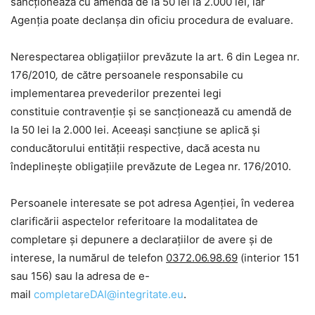
sancționează cu amendă de la 50 lei la 2.000 lei, iar
Agenția poate declanșa din oficiu procedura de evaluare.
Nerespectarea obligaţiilor prevăzute la art. 6 din Legea nr.
176/2010
,
de către persoanele responsabile cu
implementarea prevederilor prezentei legi
constituie contravenţie şi se sancţionează cu amendă de
la 50 lei la 2.000 lei. Aceeaşi sancţiune se aplică şi
conducătorului entităţii respective, dacă acesta nu
îndeplineşte obligaţiile prevăzute de Legea nr. 176/2010.
Persoanele interesate se pot adresa Agenției, în vederea
clarificării aspectelor referitoare la modalitatea de
completare și depunere a declarațiilor de avere și de
interese, la numărul de telefon
0372.06.98.69
(interior 151
sau 156) sau la adresa de e-
mail
completareDAI@integritate.eu
.