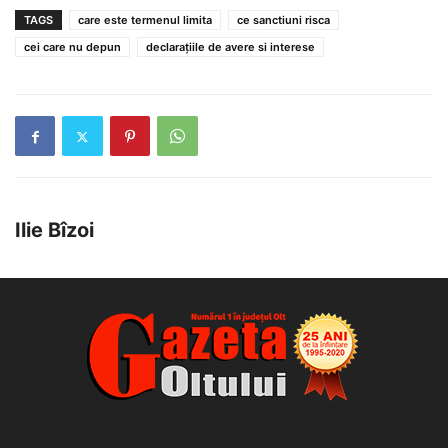
TAGS
care este termenul limita
ce sanctiuni risca
cei care nu depun
declarațiile de avere si interese
Ilie Bîzoi