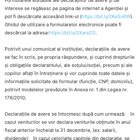
Formularele editabile ale declaraţiilor de avere şi de
interese se regăsesc pe pagina de internet a Agenţiei şi
pot fi descărcate accesând link-ul (
https://bit.ly/2KeSv6W
).
Ghidul de utilizare a formularelor electronice poate fi
descărcat la adresa:
https://bit.ly/2XarsO3
.
Potrivit unui comunicat al instituției, declarațiile de avere
se fac în scris, pe propria răspundere, şi cuprind drepturile
şi obligaţiile declarantului, ale soţului/soţiei, precum şi ale
copiilor aflaţi în întreţinere și vor cuprinde toate datele și
informațiile solicitate de formular (
funcție, CNP, domiciliu
),
potrivit modelelor prevăzute în Anexa nr. 1 din Legea nr.
176/2010;
Declaraţiile de avere se întocmesc după cum urmează: în
cazul veniturilor se vor declara veniturile obținute în anul
fiscal anterior încheiat la 31 decembrie
,
(ex. salarii,
dividende); în cazul celorlalte capitole din declaraţie, se