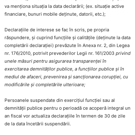
va menționa situația la data declarării; (ex. situație active
financiare, bunuri mobile deținute, datorii, etc.);
Declaraţiile de interese se fac în scris, pe propria
răspundere, şi cuprind funcţiile şi calitățile (deținute la data
completării declarației) prevăzute în Anexa nr. 2, din Legea
nr. 176/2010, potrivit prevederilor Legii nr. 161/2003
privind
unele măsuri pentru asigurarea transparenţei în
exercitarea demnităţilor publice, a funcţiilor publice şi în
mediul de afaceri, prevenirea şi sancţionarea corupţiei, cu
modificările şi completările ulterioare;
Persoanele suspendate din exerciţiul funcţiei sau al
demnităţii publice pentru o perioadă ce acoperă integral un
an fiscal vor actualiza declaraţiile în termen de 30 de zile
de la data încetării suspendării.