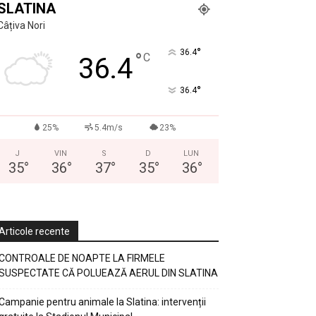
SLATINA
Câțiva Nori
°
36.4
°
C
36.4
°
36.4
25%
5.4m/s
23%
J
VIN
S
D
LUN
35
°
36
°
37
°
35
°
36
°
Articole recente
CONTROALE DE NOAPTE LA FIRMELE
SUSPECTATE CĂ POLUEAZĂ AERUL DIN SLATINA
Campanie pentru animale la Slatina: intervenții