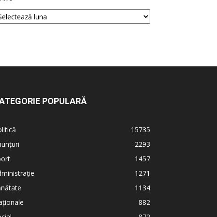
ATEGORIE POPULARĂ
litică
15735
unțuri
2293
ort
1457
ministrație
1271
ănătate
1134
ționale
882
cial
872