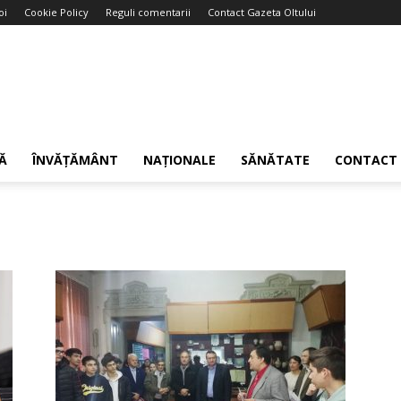
oi
Cookie Policy
Reguli comentarii
Contact Gazeta Oltului
Ă
ÎNVĂȚĂMÂNT
NAȚIONALE
SĂNĂTATE
CONTACT