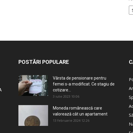
POSTĂRI POPULARE
C
Vârsta de pensionare pentru
Po
femei s-a modificat. Ce stagiu de
An
A
cotizare...
3 iulie 2023 10:06
Sp
Ad
Moneda românească care
valorează cât un apartament
S
13 februarie 2024 12:26
Na
So