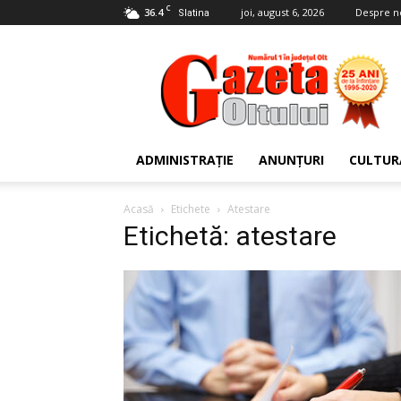
C
36.4
joi, august 6, 2026
Despre n
Slatina
Gazeta
Oltului
ADMINISTRAȚIE
ANUNȚURI
CULTUR
Acasă
Etichete
Atestare
Etichetă: atestare