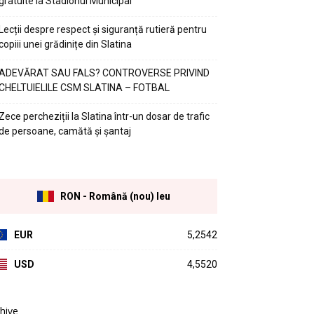
gratuite la Stadionul Municipal
Lecții despre respect și siguranță rutieră pentru
copiii unei grădinițe din Slatina
ADEVĂRAT SAU FALS? CONTROVERSE PRIVIND
CHELTUIELILE CSM SLATINA – FOTBAL
Zece percheziții la Slatina într-un dosar de trafic
de persoane, camătă și șantaj
RON - Română (nou) leu
EUR
5,2542
USD
4,5520
hive