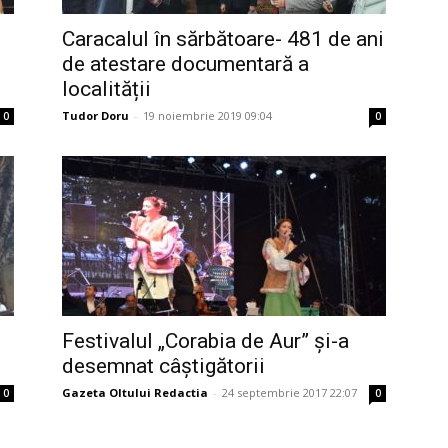
Caracalul în sărbătoare- 481 de ani
de atestare documentară a
localității
Tudor Doru
-
19 noiembrie 2019 09:04
0
0
Festivalul „Corabia de Aur” și-a
desemnat câștigătorii
Gazeta Oltului Redactia
-
24 septembrie 2017 22:07
0
0