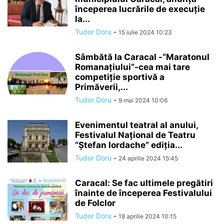
începerea lucrările de execuție
la...
Tudor Doru
-
15 iulie 2024 10:23
Sâmbătă la Caracal -“Maratonul
Romanațiului”-cea mai tare
competiție sportivă a
Primăverii,...
Tudor Doru
-
9 mai 2024 10:06
Evenimentul teatral al anului,
Festivalul Național de Teatru
“Ștefan Iordache” ediția...
Tudor Doru
-
24 aprilie 2024 15:45
Caracal: Se fac ultimele pregătiri
înainte de începerea Festivalului
de Folclor
Tudor Doru
-
18 aprilie 2024 10:15