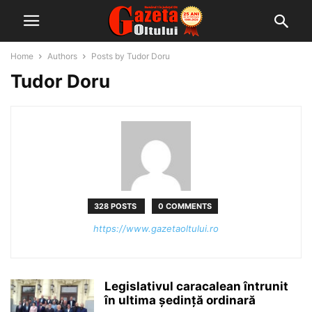
Home
Authors
Posts by Tudor Doru
Tudor Doru
328 POSTS
0 COMMENTS
https://www.gazetaoltului.ro
Legislativul caracalean întrunit
în ultima ședință ordinară