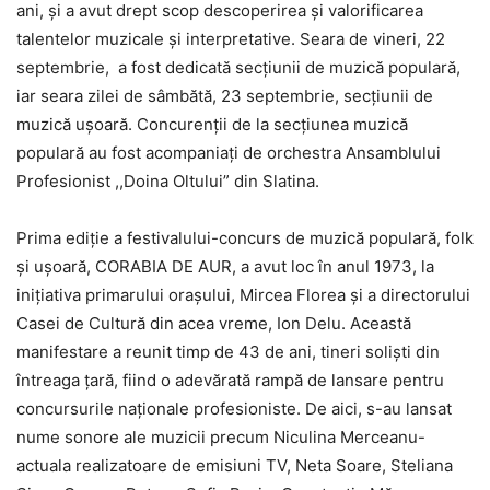
ani, şi a avut drept scop descoperirea şi valorificarea
talentelor muzicale şi interpretative. Seara de vineri, 22
septembrie, a fost dedicată secţiunii de muzică populară,
iar seara zilei de sâmbătă, 23 septembrie, secţiunii de
muzică uşoară. Concurenţii de la secțiunea muzică
populară au fost acompaniaţi de orchestra Ansamblului
Profesionist ,,Doina Oltului” din Slatina.
Prima ediţie a festivalului-concurs de muzică populară, folk
şi uşoară, CORABIA DE AUR, a avut loc în anul 1973, la
iniţiativa primarului oraşului, Mircea Florea şi a directorului
Casei de Cultură din acea vreme, Ion Delu. Această
manifestare a reunit timp de 43 de ani, tineri solişti din
întreaga ţară, fiind o adevărată rampă de lansare pentru
concursurile naţionale profesioniste. De aici, s-au lansat
nume sonore ale muzicii precum Niculina Merceanu-
actuala realizatoare de emisiuni TV, Neta Soare, Steliana