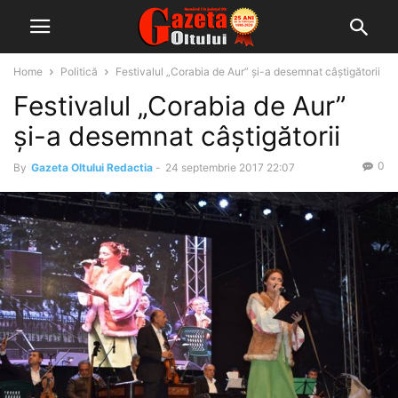
Home
Politică
Festivalul „Corabia de Aur” și-a desemnat câștigătorii
Festivalul „Corabia de Aur”
și-a desemnat câștigătorii
0
By
Gazeta Oltului Redactia
-
24 septembrie 2017 22:07