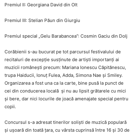
Premiul II: Georgiana David din Olt
Premiul III: Stelian Păun din Giurgiu
Premiul special „Gelu Barabancea”: Cosmin Gaciu din Dolj
Corăbienii s-au bucurat pe tot parcursul festivalului de
recitaluri de excepţie susţinute de artişti importanți ai
muzicii românești precum: Mariana Ionescu Căpitănescu,
trupa Haiducii, Ionuţ Fulea, Adda, Simona Nae şi Smiley.
Organizarea a fost una ca la carte, bine pusă la punct de
cei din conducerea locală și nu au lipsit grătarele cu mici
și bere, dar nici locurile de joacă amenajate special pentru
copii.
Concursul s-a adresat tinerilor solişti de muzică populară
şi uşoară din toată ţara, cu vârsta cuprinsă între 16 şi 30 de