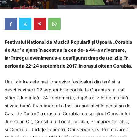
Festivalul Naţional de Muzică Populară şi Uşoară „Corabia
de Aur” a ajuns în acest an la cea de-a 44-a aniversare,
iar întregul eveniment s-a desfăşurat timp de trei zile, în
perioada 22-24 septembrie 2017, în oraşul oltean Corabia.
Unul dintre cele mai longevive festivaluri din ţară și-a
deschis vineri-22 septembrie porţile la Corabia și a luat
sfârșit duminică- 24 septembrie, după trei zile de muzică
și voie bună. Evenimentul a fost organizat și în acest an de
Casa de Cultură a oraşului Corabia, cu sprijinul Consiliului
Judeţean Olt, Consiliului Local Corabia, Primăriei Corabia,
şi Centrului Judeţean pentru Conservarea şi Promovarea