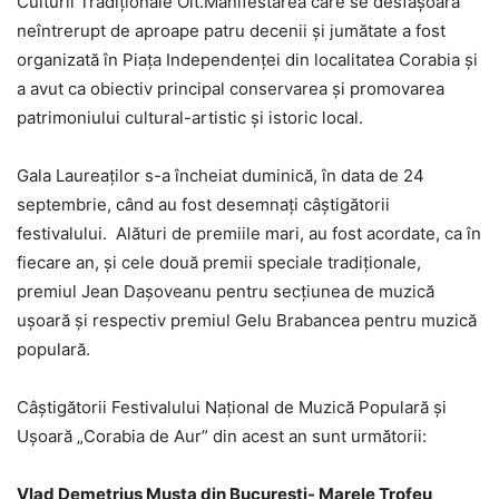
Culturii Tradiţionale Olt.Manifestarea care se desfăşoară
neîntrerupt de aproape patru decenii şi jumătate a fost
organizată în Piaţa Independenţei din localitatea Corabia şi
a avut ca obiectiv principal conservarea şi promovarea
patrimoniului cultural-artistic şi istoric local.
Gala Laureaţilor s-a încheiat duminică, în data de 24
septembrie, când au fost desemnați câștigătorii
festivalului. Alături de premiile mari, au fost acordate, ca în
fiecare an, și cele două premii speciale tradiționale,
premiul Jean Dașoveanu pentru secțiunea de muzică
ușoară și respectiv premiul Gelu Brabancea pentru muzică
populară.
Câștigătorii Festivalului Naţional de Muzică Populară şi
Uşoară „Corabia de Aur” din acest an sunt următorii:
Vlad Demetrius Musta din București- Marele Trofeu