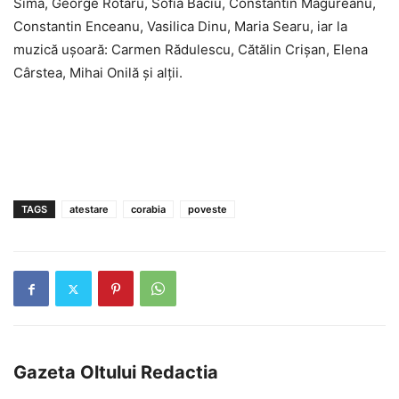
Sima, George Rotaru, Sofia Baciu, Constantin Măgureanu,
Constantin Enceanu, Vasilica Dinu, Maria Searu, iar la
muzică uşoară: Carmen Rădulescu, Cătălin Crişan, Elena
Cârstea, Mihai Onilă şi alţii.
TAGS
atestare
corabia
poveste
Gazeta Oltului Redactia