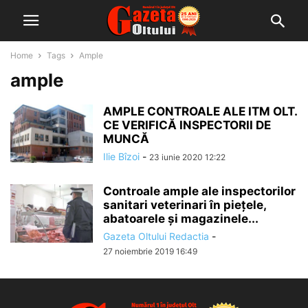
Home
Tags
Ample
ample
AMPLE CONTROALE ALE ITM OLT.
CE VERIFICĂ INSPECTORII DE
MUNCĂ
Ilie Bîzoi
-
23 iunie 2020 12:22
Controale ample ale inspectorilor
sanitari veterinari în pieţele,
abatoarele şi magazinele...
Gazeta Oltului Redactia
-
27 noiembrie 2019 16:49