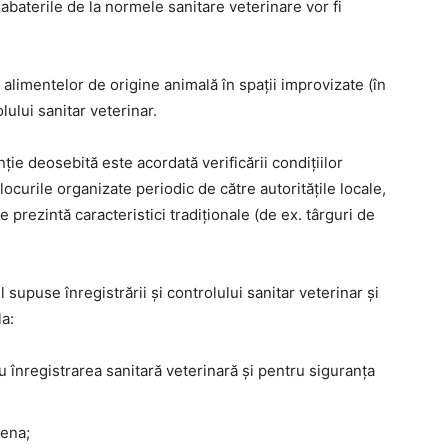
abaterile de la normele sanitare veterinare vor fi
 alimentelor de origine animală în spaţii improvizate (în
ului sanitar veterinar.
ție deosebită este acordată verificării condițiilor
locurile organizate periodic de către autoritățile locale,
 prezintă caracteristici tradiționale (de ex. târguri de
 supuse înregistrării şi controlului sanitar veterinar şi
a:
ru înregistrarea sanitară veterinară şi pentru siguranţa
iena;