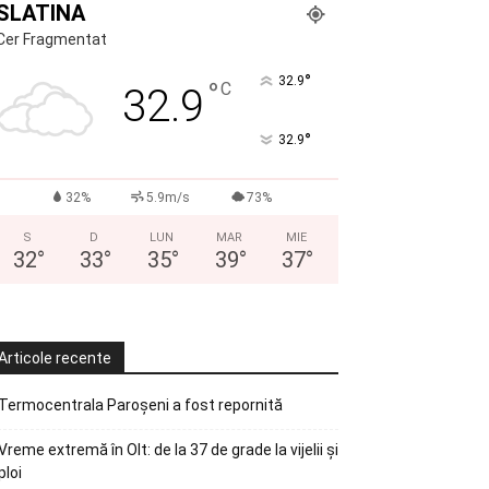
SLATINA
Cer Fragmentat
°
32.9
°
C
32.9
°
32.9
32%
5.9m/s
73%
S
D
LUN
MAR
MIE
32
°
33
°
35
°
39
°
37
°
Articole recente
Termocentrala Paroșeni a fost repornită
Vreme extremă în Olt: de la 37 de grade la vijelii și
ploi