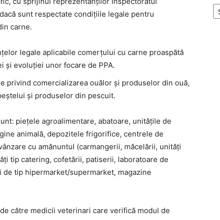
ic, cu sprijinul reprezentanţilor Inspectoratul
 dacă sunt respectate condițiile legale pentru
din carne.
nțelor legale aplicabile comerţului cu carne proaspătă
ei și evoluției unor focare de PPA.
re privind comercializarea ouălor şi produselor din ouă,
peştelui şi produselor din pescuit.
sunt: pieţele agroalimentare, abatoare, unităţile de
gine animală, depozitele frigorifice, centrele de
 vânzare cu amănuntul (carmangerii, măcelării, unităţi
ăţi tip catering, cofetării, patiserii, laboratoare de
tăţi de tip hipermarket/supermarket, magazine
e către medicii veterinari care verifică modul de