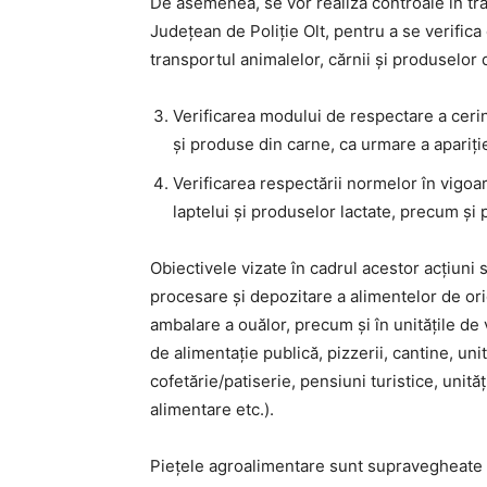
De asemenea, se vor realiza controale în traf
Județean de Poliţie Olt, pentru a se verifica
transportul animalelor, cărnii și produselor 
Verificarea modului de respectare a ceri
și produse din carne, ca urmare a apariți
Verificarea respectării normelor în vigoa
laptelui şi produselor lactate, precum și 
Obiectivele vizate în cadrul acestor acțiuni 
procesare şi depozitare a alimentelor de ori
ambalare a ouălor, precum şi în unităţile de
de alimentaţie publică, pizzerii, cantine, unit
cofetărie/patiserie, pensiuni turistice, uni
alimentare etc.).
Piețele agroalimentare sunt supravegheate d