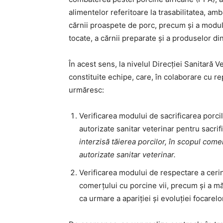
alimentelor referitoare la trasabilitatea, am
cărnii proaspete de porc, precum și a modulu
tocate, a cărnii preparate şi a produselor d
În acest sens, la nivelul Direcției Sanitară 
constituite echipe, care, în colaborare cu r
urmăresc:
Verificarea modului de sacrificarea porcil
autorizate sanitar veterinar pentru sacri
interzisă tăierea porcilor, în scopul comerc
autorizate sanitar veterinar.
Verificarea modului de respectare a cerin
comerţului cu porcine vii, precum și a măs
ca urmare a apariției și evoluției focarel