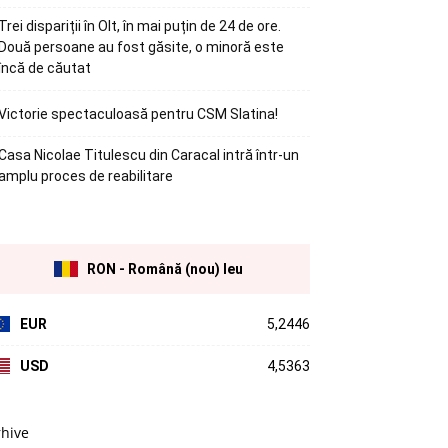
Trei dispariții în Olt, în mai puțin de 24 de ore.
Două persoane au fost găsite, o minoră este
încă de căutat
Victorie spectaculoasă pentru CSM Slatina!
Casa Nicolae Titulescu din Caracal intră într-un
amplu proces de reabilitare
RON - Română (nou) leu
EUR
5,2446
USD
4,5363
rhive