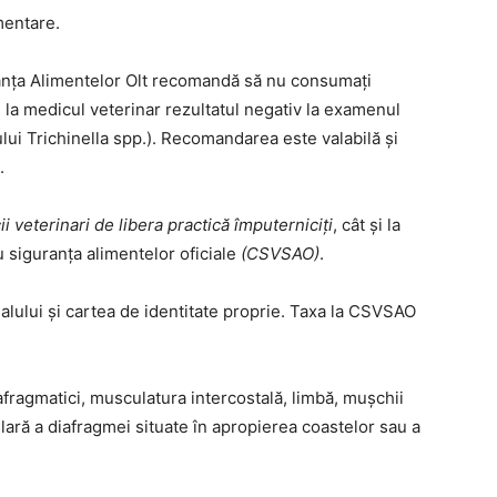
imentare.
ranța Alimentelor Olt recomandă să nu consumaţi
e la medicul veterinar rezultatul negativ la examenul
ului Trichinella spp.). Recomandarea este valabilă şi
.
i veterinari de libera practică împuterniciți
, cât și la
u siguranţa alimentelor oficiale
(CSVSAO)
.
malului și cartea de identitate proprie. Taxa la CSVSAO
afragmatici, musculatura intercostală, limbă, mușchii
ară a diafragmei situate în apropierea coastelor sau a