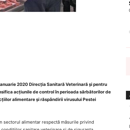
 ianuarie 2020
Direcția Sanitară Veterinară și pentru
sifica acțiunile de control în perioada sărbătorilor de
cţiilor alimentare și răspândirii virusului Pestei
in sectorul alimentar respectă măsurile privind
condiţiilor sanitare veterinare şi de siguranţa