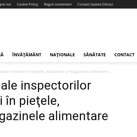
pre noi
Cookie Policy
Reguli comentarii
Contact Gazeta Oltului
RĂ
ÎNVĂȚĂMÂNT
NAȚIONALE
SĂNĂTATE
CONTACT
nitari veterinari în pieţele, abatoarele şi magazinele alimentare...
ale inspectorilor
 în pieţele,
gazinele alimentare