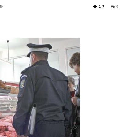
49
247
0