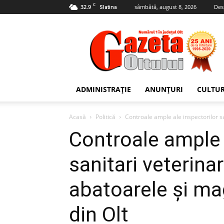
C
32.9
sâmbătă, august 8, 2026
Des
Slatina
Gazeta
Oltului
ADMINISTRAȚIE
ANUNȚURI
CULTU
Acasă
Politică
Controale ample ale inspectorilor sa
Controale ample 
sanitari veterinari
abatoarele şi ma
din Olt