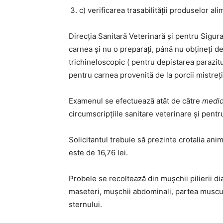
c) verificarea trasabilităţii produselor al
Direcția Sanitară Veterinară și pentru Sigu
carnea şi nu o preparaţi, până nu obţineţi d
trichineloscopic ( pentru depistarea parazit
pentru carnea provenită de la porcii mistreţi
Examenul se efectuează atât de către
medici
circumscripţiile sanitare veterinare şi pentr
Solicitantul trebuie să prezinte crotalia ani
este de 16,76 lei.
Probele se recoltează din mușchii pilierii di
maseteri, mușchii abdominali, partea muscul
sternului.