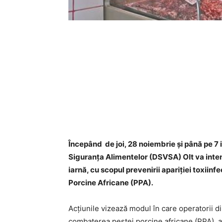
Începând de joi, 28 noiembrie și până pe 7
Siguranța Alimentelor (DSVSA) Olt
va inten
iarnă, cu scopul prevenirii apariţiei toxiinfe
Porcine Africane (PPA).
Acțiunile vizează modul în care operatorii d
combaterea pestei porcine africane (PPA), a 