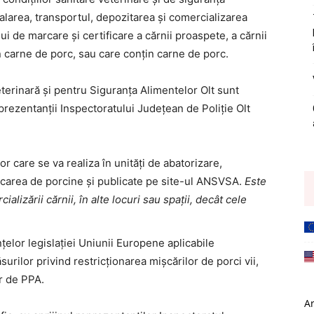
balarea, transportul, depozitarea și comercializarea
i de marcare şi certificare a cărnii proaspete, a cărnii
in carne de porc, sau care conţin carne de porc.
Veterinară și pentru Siguranța Alimentelor Olt sunt
eprezentanţii Inspectoratului Județean de Poliţie Olt
or care se va realiza în unităţi de abatorizare,
ficarea de porcine şi publicate pe site-ul ANSVSA.
Este
ializării cărnii, în alte locuri sau spații, decât cele
țelor legislației Uniunii Europene aplicabile
urilor privind restricționarea mișcărilor de porci vii,
or de PPA.
A