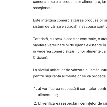
comercializare al produselor alimentare, iar 
sancționate.
Este interzisă comercializarea produselor şi
sistem de vânzare stradal), nesupuse control
Totodată, cu ocazia acestor controale, o aten
sanitare veterinare și de igienă existente în 
în vederea comercializării unor alimente care
Crăciun).
La nivelul unităţilor de vânzare cu amănuntul
pentru siguranţa alimentelor se va proceda l
a) verificarea respectării cerinţelor pent
alimentelor;
b) verificarea respectării cerinţelor de ig