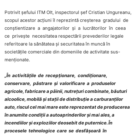
Potrivit șefului ITM Olt, inspectorul șef Cristian Ungureanu,
scopul acestor acțiuni îl reprezintă creşterea gradului de
conştientizare a angajatorilor şi a lucrătorilor în ceea
ce priveşte necesitatea respectării prevederilor legale
referitoare la sănătatea şi securitatea în muncă în
societățile comerciale din domeniile de activitate sus-
menţionate.
„
În activităţile de recepţionare, condiţionare,
conservare, păstrare şi valorificare a produselor
agricole, fabricare a pâinii, nutrețuri combinate, băuturi
alcoolice, mobilă și stații de distribuție a carburanților
auto, riscul cel mai mare este reprezentat de producerea
în anumite condiţii a autoaprinderilor şi mai ales, a
incendiilor şi exploziilor deosebit de puternice. În
procesele tehnologice care se desfăşoară în