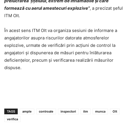
prelucrarea ţiţeiului, extrem de inflamabile şi care
formează cu aerul amestecuri explozive
”
, a precizat șeful
ITM Olt.
În acest sens ITM Olt va organiza sesiuni de informare a
angajatorilor asupra riscurilor datorate atmosferelor
explozive, urmate de verificări prin acțiuni de control la
angajatori și dispunerea de măsuri pentru înlăturarea
deficiențelor, precum și verificarea realizării măsurilor
dispuse.
TAGS
ample
controale
inspectori
itm
munca
Olt
verifica