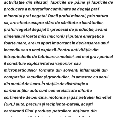
activităţile din silozuri, fabricile de pâine şi fabricile de
producere a nutreţurilor combinate se degajă praf
mineral şi praf vegetal. Dacă praful mineral, prin natura
sa, are efecte asupra stării de sănătate a lucrătorilor,
praful vegetal degajat în procesul de producţie, având
dimensiuni foarte mici (microni) şi putere energetică
foarte mare, are un aport important în declanşarea unui
incendiu sau a unei explozii. Pentru activităţile din
întreprinderile de fabricare a mobilei, cel mai grav pericol
îl constituie explozivitatea vaporilor sau
microparticulelor formate din solvenţi inflamabili din
compoziţia lacurilor şi grundurilor, în amestec cu aerul
din mediul de lucru. În staţiile de distribuţie a
carburanţilor auto sunt comercializate diferite
sortimente de benzină, motorină şi gaz petrolier lichefiat
(GPL) auto, precum şi recipiente-butelii, acești
carburanţi fiind produse petroliere obţinute din