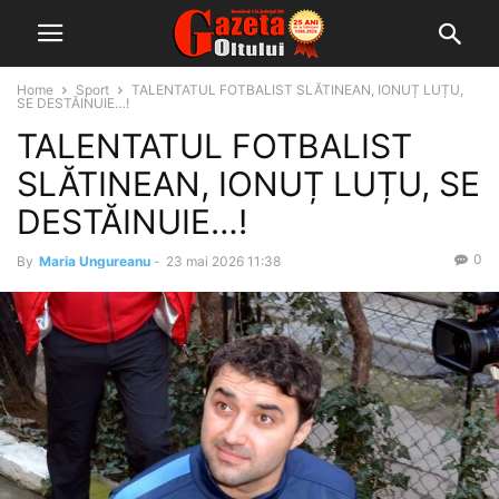
Home
Sport
TALENTATUL FOTBALIST SLĂTINEAN, IONUȚ LUȚU,
SE DESTĂINUIE…!
TALENTATUL FOTBALIST
SLĂTINEAN, IONUȚ LUȚU, SE
DESTĂINUIE…!
0
By
Maria Ungureanu
-
23 mai 2026 11:38