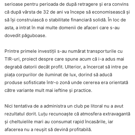
serioase pentru perioada de după retragere și era convins
că după vârsta de 32 de ani va începe să economisească și
să își construiască o stabilitate financiară solidă. În loc de
asta, a intrat în mai multe domenii de afaceri care s-au
dovedit păguboase.
Printre primele investiții s-au numărat transporturile cu
TIR-uri, proiect despre care spune acum că i-a adus mai
degrabă datorii decât profit. Ulterior, a încercat să intre pe
piața corpurilor de iluminat de lux, dorind să aducă
produse sofisticate într-o zonă unde cererea era orientată
către variante mult mai ieftine și practice.
Nici tentativa de a administra un club pe litoral nu a avut
rezultatul dorit. Luțu recunoaște că atmosfera extravagantă
și cheltuielile mari au consumat rapid încasările, iar
afacerea nu a reușit să devină profitabilă.