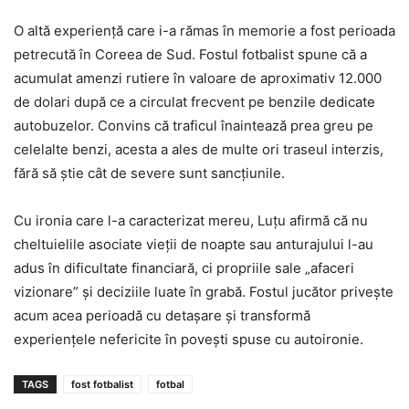
O altă experiență care i-a rămas în memorie a fost perioada
petrecută în Coreea de Sud. Fostul fotbalist spune că a
acumulat amenzi rutiere în valoare de aproximativ 12.000
de dolari după ce a circulat frecvent pe benzile dedicate
autobuzelor. Convins că traficul înaintează prea greu pe
celelalte benzi, acesta a ales de multe ori traseul interzis,
fără să știe cât de severe sunt sancțiunile.
Cu ironia care l-a caracterizat mereu, Luțu afirmă că nu
cheltuielile asociate vieții de noapte sau anturajului l-au
adus în dificultate financiară, ci propriile sale „afaceri
vizionare” și deciziile luate în grabă. Fostul jucător privește
acum acea perioadă cu detașare și transformă
experiențele nefericite în povești spuse cu autoironie.
TAGS
fost fotbalist
fotbal