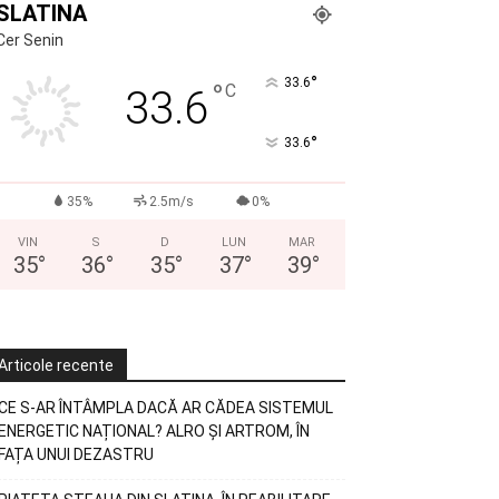
SLATINA
Cer Senin
°
33.6
°
C
33.6
°
33.6
35%
2.5m/s
0%
VIN
S
D
LUN
MAR
35
°
36
°
35
°
37
°
39
°
Articole recente
CE S-AR ÎNTÂMPLA DACĂ AR CĂDEA SISTEMUL
ENERGETIC NAȚIONAL? ALRO ȘI ARTROM, ÎN
FAȚA UNUI DEZASTRU