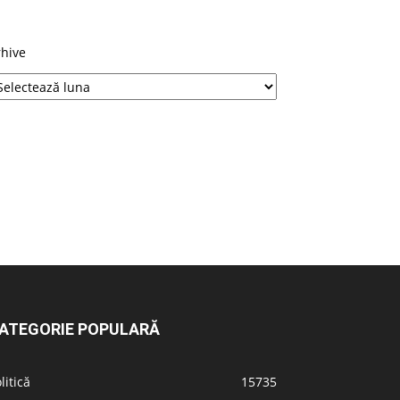
rhive
ATEGORIE POPULARĂ
litică
15735