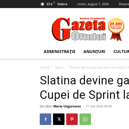
C
33.6
vineri, august 7, 2026
Despre
Slatina
Gazeta
Oltului
ADMINISTRAȚIE
ANUNȚURI
CULTU
Acasă
Sport
Slatina devine gazda unei noi ediții a C
Slatina devine ga
Cupei de Sprint l
De către
Maria Ungureanu
-
21 mai 2026 09:49