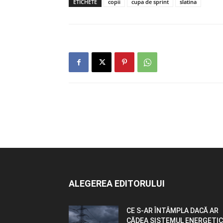
ETICHETE
copii
cupa de sprint
slatina
ALEGEREA EDITORULUI
CE S-AR ÎNTÂMPLA DACĂ AR
CĂDEA SISTEMUL ENERGETIC