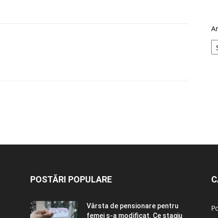
A
POSTĂRI POPULARE
C
Vârsta de pensionare pentru
Po
femei s-a modificat. Ce stagiu