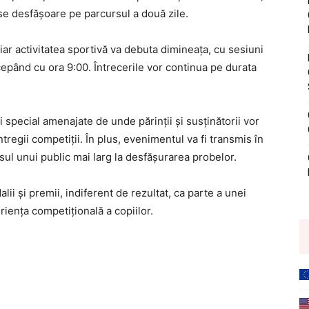
 se desfășoare pe parcursul a două zile.
iar activitatea sportivă va debuta dimineața, cu sesiuni
ncepând cu ora 9:00. Întrecerile vor continua pe durata
i special amenajate de unde părinții și susținătorii vor
tregii competiții. În plus, evenimentul va fi transmis în
sul unui public mai larg la desfășurarea probelor.
lii și premii, indiferent de rezultat, ca parte a unei
riența competițională a copiilor.