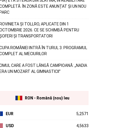
PIAȚETA STEAUA DIN SLATINA, ÎN REABILITARE
COMPLETĂ. ÎN ZONĂ ESTE ANUNȚAT ȘI UN NOU
PARC
ROVINIETA ȘI TOLLRO, APLICATE DIN 1
OCTOMBRIE 2026. CE SE SCHIMBĂ PENTRU
ȘOFERI ȘI TRANSPORTATORI
CUPA ROMÂNIEI INTRĂ ÎN TURUL 3. PROGRAMUL
COMPLET AL MECIURILOR
OMUL CARE A FOST LÂNGĂ CAMPIOANĂ: „NADIA
ERA UN MOZART AL GIMNASTICII”
RON - Română (nou) leu
EUR
5,2571
USD
4,5633