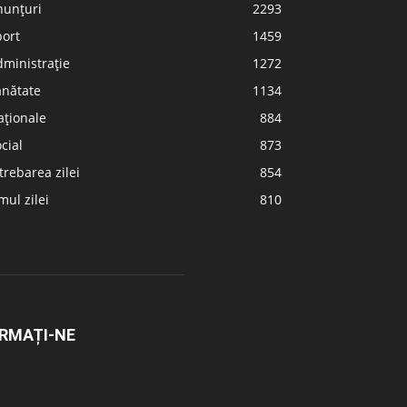
nunțuri
2293
port
1459
ministrație
1272
ănătate
1134
aționale
884
cial
873
trebarea zilei
854
ul zilei
810
RMAȚI-NE