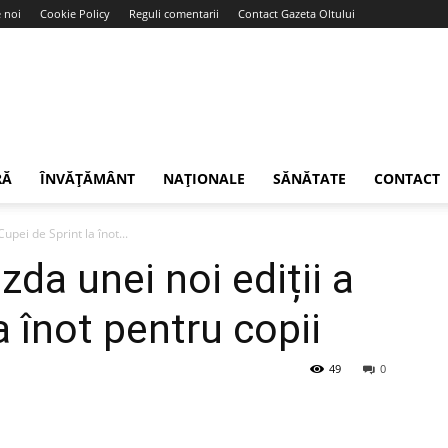
 noi
Cookie Policy
Reguli comentarii
Contact Gazeta Oltului
RĂ
ÎNVĂȚĂMÂNT
NAȚIONALE
SĂNĂTATE
CONTACT
upei de Sprint la înot...
zda unei noi ediții a
a înot pentru copii
49
0