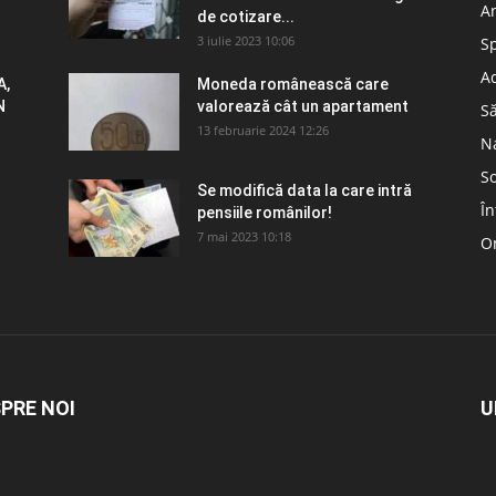
A
de cotizare...
3 iulie 2023 10:06
S
Ad
A,
Moneda românească care
N
valorează cât un apartament
S
13 februarie 2024 12:26
N
So
Se modifică data la care intră
În
pensiile românilor!
7 mai 2023 10:18
Om
PRE NOI
U