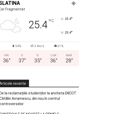
SLATINA
Cer Fragmentat
°
25.4
°
C
25.4
°
25.4
54%
3.4m/s
61%
VIN
S
D
LUN
MAR
36
°
37
°
35
°
36
°
28
°
Articole recente
De la reclamațiile studenților la ancheta DIICOT:
Cătălin Avramescu, din nou în centrul
controverselor