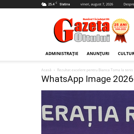
C
25.4
vineri, august 7, 2026
Despre
Slatina
Gazeta
Oltului
ADMINISTRAȚIE
ANUNȚURI
CULTU
Acasă
Rezultat excelent pentru Bianca Toma la teni
WhatsApp Image 2026-