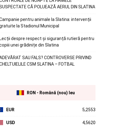
CONTROALE DE NOAPTE LA FIRMELE
SUSPECTATE CĂ POLUEAZĂ AERUL DIN SLATINA
Campanie pentru animale la Slatina: intervenții
gratuite la Stadionul Municipal
Lecții despre respect și siguranță rutieră pentru
copiii unei grădinițe din Slatina
ADEVĂRAT SAU FALS? CONTROVERSE PRIVIND
CHELTUIELILE CSM SLATINA – FOTBAL
RON - Română (nou) leu
EUR
5,2553
USD
4,5620