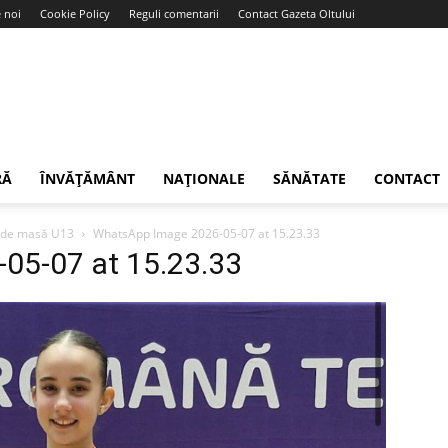
 noi
Cookie Policy
Reguli comentarii
Contact Gazeta Oltului
RĂ
ÎNVĂȚĂMÂNT
NAȚIONALE
SĂNĂTATE
CONTACT
s de masă U13
WhatsApp Image 2026-05-07 at 15.23.33
05-07 at 15.23.33