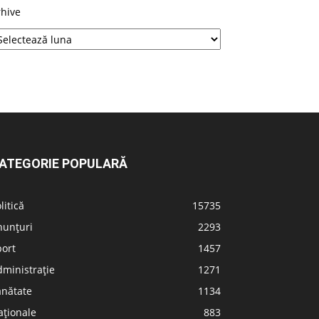
rhive
ATEGORIE POPULARĂ
litică
15735
nunțuri
2293
port
1457
ministrație
1271
ănătate
1134
aționale
883