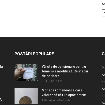
A
POSTĂRI POPULARE
C
la
Vârsta de pensionare pentru
Po
femei s-a modificat. Ce stagiu
A
de cotizare...
3 iulie 2023 10:06
S
Ad
Moneda românească care
valorează cât un apartament
S
A
13 februarie 2024 12:26
N