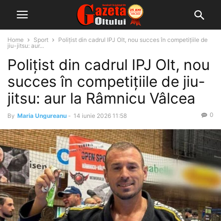
Home
Sport
Polițist din cadrul IPJ Olt, nou succes în competițiile de
jiu-jitsu: aur...
Polițist din cadrul IPJ Olt, nou
succes în competițiile de jiu-
jitsu: aur la Râmnicu Vâlcea
0
By
Maria Ungureanu
-
14 iunie 2026 11:58