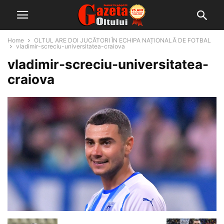
Home
OLTUL ARE DOI JUCĂTORI ÎN ECHIPA NAȚIONALĂ DE FOTBAL
vladimir-screciu-universitatea-craiova
vladimir-screciu-universitatea-
craiova