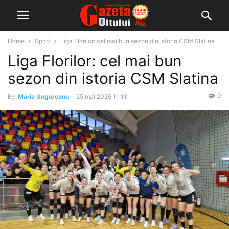
Home
Sport
Liga Florilor: cel mai bun sezon din istoria CSM Slatina
Liga Florilor: cel mai bun
sezon din istoria CSM Slatina
0
By
Maria Ungureanu
-
25 mai 2026 11:13