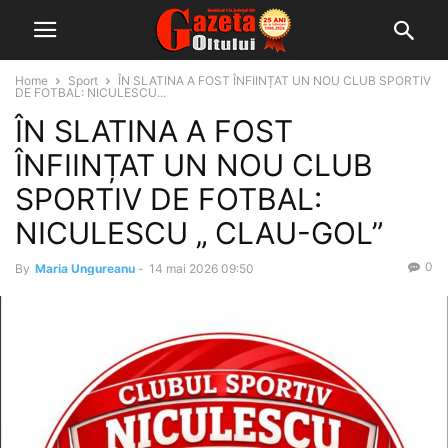
Home
Sport
ÎN SLATINA A FOST ÎNFIINȚAT UN NOU CLUB SPORTIV
DE FOTBAL: NICULESCU...
ÎN SLATINA A FOST
ÎNFIINȚAT UN NOU CLUB
SPORTIV DE FOTBAL:
NICULESCU „ CLAU-GOL”
0
By
Maria Ungureanu
-
14 mai 2026 09:50