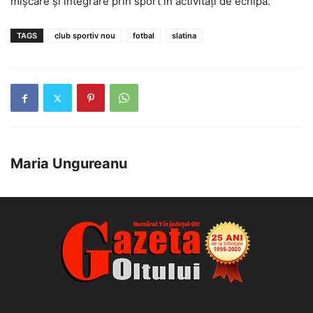
mișcare și integrare prin sport în activități de echipă.
TAGS
club sportiv nou
fotbal
slatina
Maria Ungureanu