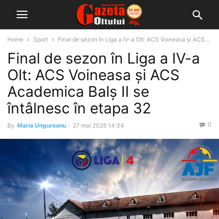
Home
Sport
Final de sezon în Liga a IV-a Olt: ACS Voineasa și ACS...
Final de sezon în Liga a IV-a
Olt: ACS Voineasa și ACS
Academica Balș II se
întâlnesc în etapa 32
0
By
Maria Ungureanu
-
27 mai 2026 14:34