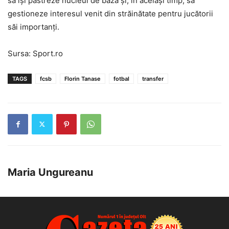
să își păstreze nucleul de bază și, în același timp, să
gestioneze interesul venit din străinătate pentru jucătorii
săi importanți.
Sursa: Sport.ro
TAGS
fcsb
Florin Tanase
fotbal
transfer
Maria Ungureanu