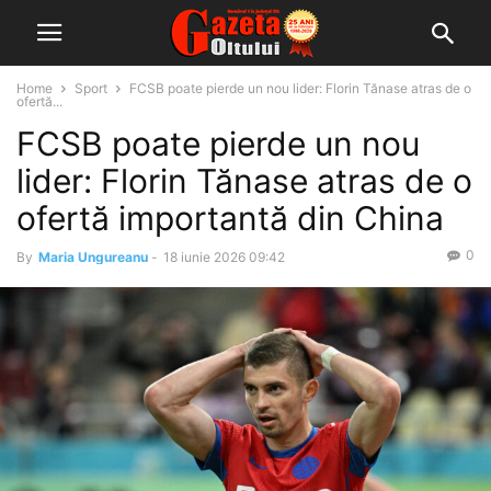
Home
Sport
FCSB poate pierde un nou lider: Florin Tănase atras de o
ofertă...
FCSB poate pierde un nou
lider: Florin Tănase atras de o
ofertă importantă din China
0
By
Maria Ungureanu
-
18 iunie 2026 09:42